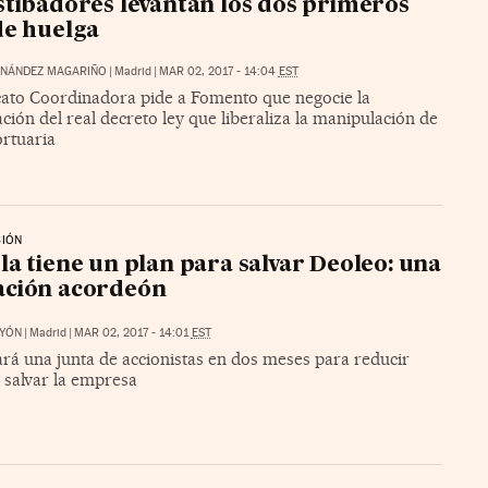
stibadores levantan los dos primeros
de huelga
RNÁNDEZ MAGARIÑO
|
Madrid
|
MAR 02, 2017 - 14:04
EST
icato Coordinadora pide a Fomento que negocie la
ción del real decreto ley que liberaliza la manipulación de
ortuaria
CIÓN
la tiene un plan para salvar Deoleo: una
ación acordeón
AYÓN
|
Madrid
|
MAR 02, 2017 - 14:01
EST
rá una junta de accionistas en dos meses para reducir
y salvar la empresa