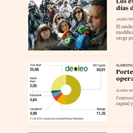
Los e
días 
JAVIER FE
El sind
modifica
carga p
ALIMENTA
Porte
oper
ÁLVARO B
Convoca
capital 