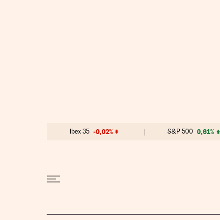
Ir al contenido
Ibex 35
-0,02%
S&P 500
0,61%