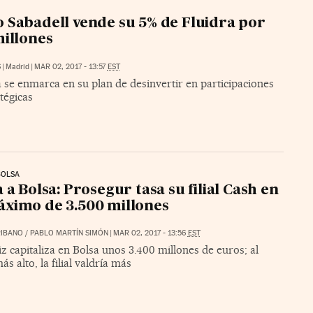
 Sabadell vende su 5% de Fluidra por
millones
S
|
Madrid
|
MAR 02, 2017 - 13:57
EST
 se enmarca en su plan de desinvertir en participaciones
tégicas
BOLSA
a a Bolsa: Prosegur tasa su filial Cash en
ximo de 3.500 millones
RIBANO
/
PABLO MARTÍN SIMÓN
|
MAR 02, 2017 - 13:56
EST
z capitaliza en Bolsa unos 3.400 millones de euros; al
ás alto, la filial valdría más