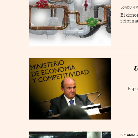
JOAQUIN 
El deno
reforma
U
Espa
BREAKING