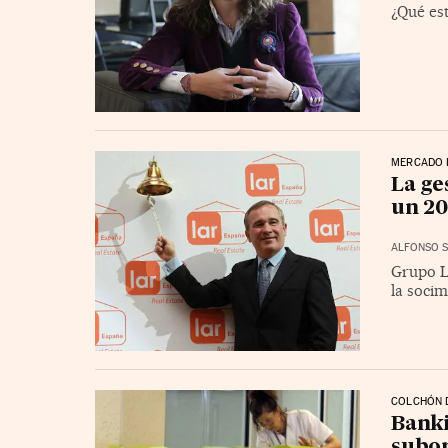
¿Qué es
MERCADO 
La ge
un 20
ALFONSO S
Grupo L
la socim
COLCHÓN 
Banki
subor