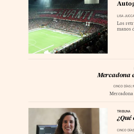
Autog
LISA JUCC
Los retr
manos d
Mercadona el
CINCO DÍAS
|
Mercadona e
TRIBUNA
¿Qué 
CINCO DÍA