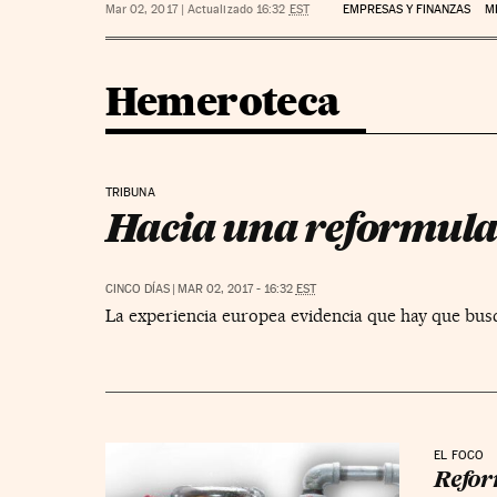
Mar 02, 2017
|
Actualizado 16:32
EST
EMPRESAS Y FINANZAS
M
Hemeroteca
TRIBUNA
Hacia una reformulac
CINCO DÍAS
|
MAR 02, 2017 - 16:32
EST
La experiencia europea evidencia que hay que busca
EL FOCO
Refor