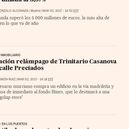
GONZALO ALCONADA
|
Madrid
|
MAR 02, 2017 - 14:52
EST
nda superó los 5.000 millones de euros, la más alta de
en lo que va de año
INMOBILIARIO
ción relámpago de Trinitario Casanova
 calle Preciados
IMÓN RUIZ
|
MAR 02, 2017 - 14:18
EST
esario murciano compra un edificio en la vía madrileña y
asa de inmediato al fondo Hines, que lo destinará a una
agship store'
 EN LOS PUERTOS