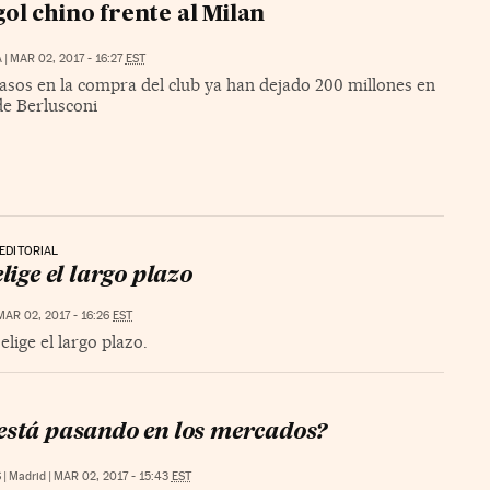
ol chino frente al Milan
A
|
MAR 02, 2017 - 16:27
EST
asos en la compra del club ya han dejado 200 millones en
e Berlusconi
EDITORIAL
ige el largo plazo
MAR 02, 2017 - 16:26
EST
lige el largo plazo.
está pasando en los mercados?
S
|
Madrid
|
MAR 02, 2017 - 15:43
EST