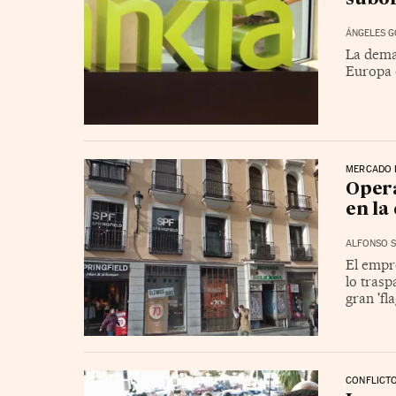
ÁNGELES 
La dema
Europa 
MERCADO 
Opera
en la
ALFONSO S
El empr
lo trasp
gran 'fl
CONFLICTO