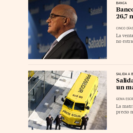
BANCA
Banco
26,7 
CINCO DÍA
La venta
no estra
SALIDA A 
Salid
un má
GEMA ESC
La matri
precio m