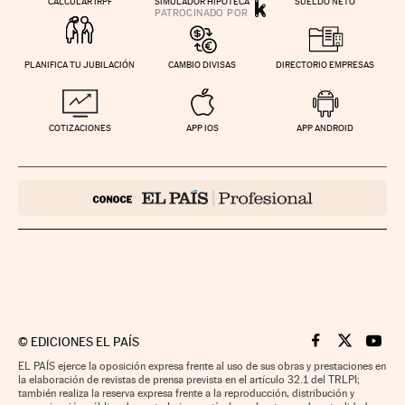
CALCULAR IRPF
SIMULADOR HIPOTECA
SUELDO NETO
PLANIFICA TU JUBILACIÓN
CAMBIO DIVISAS
DIRECTORIO EMPRESAS
COTIZACIONES
APP IOS
APP ANDROID
©
EDICIONES EL PAÍS
Cinco Días en F
Cinco Días e
Cinco 
EL PAÍS ejerce la oposición expresa frente al uso de sus obras y prestaciones en
la elaboración de revistas de prensa prevista en el artículo 32.1 del TRLPI;
también realiza la reserva expresa frente a la reproducción, distribución y