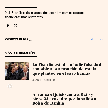
El análisis de la actualidad económica y las noticias
financieras más relevantes
Companias Cinco Días en Facebook
Companias Cinco Días en Twitter
IR A LOS COMENTARIOS
Normas
›
COMENTARIOS
MÁS INFORMACIÓN
La Fiscalía estudia añadir falsedad
contable a la acusación de estafa
que planteó en el caso Bankia
JUANDE PORTILLO
Arranca el juicio contra Rato y
otros 33 acusados por la salida a
Bolsa de Bankia