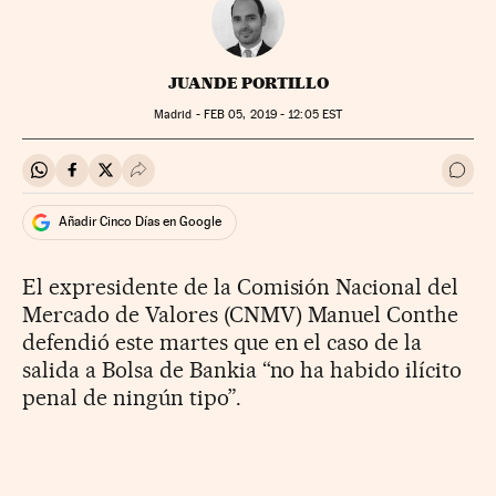
JUANDE PORTILLO
Madrid -
FEB
05, 2019 - 12:05
EST
Compartir en Whatsapp
Compartir en Facebook
Compartir en Twitter
Desplegar Redes Sociales
Ir a 
Añadir Cinco Días en Google
El expresidente de la Comisión Nacional del
Mercado de Valores (CNMV) Manuel Conthe
defendió este martes que en el caso de la
salida a Bolsa de Bankia “no ha habido ilícito
penal de ningún tipo”.