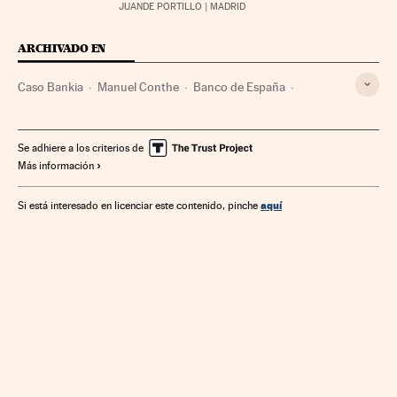
JUANDE PORTILLO
| MADRID
ARCHIVADO EN
Caso Bankia
Manuel Conthe
Banco de España
Falsificación documentos
Fusiones bancarias
Fiscalía Anticorrupción
Estafas
Delitos económicos
Se adhiere a los criterios de
Más información
Bankia
Fiscalía
Falsificaciones
Casos judiciales
Poder judicial
Corrupción
Bancos
Empresas
aquí
Si está interesado en licenciar este contenido, pinche
Delitos
Economía
Banca
Finanzas
Justicia