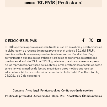
©
EDICIONES EL PAÍS
Cinco Días en F
Cinco Días e
Cinco 
EL PAÍS ejerce la oposición expresa frente al uso de sus obras y prestaciones en
la elaboración de revistas de prensa prevista en el artículo 32.1 del TRLPI;
también realiza la reserva expresa frente a la reproducción, distribución y
comunicación pública de sus trabajos y artículos sobre temas de actualidad
prevista en el artículo 33.1 del TRLPI; y, asimismo, realiza una reserva expresa
de las reproducciones y usos de las obras y otras prestaciones accesibles desde
este sitio web a medios de lectura mecánica u otros medios que resulten
adecuados a tal fin de conformidad con el artículo 67.3 del Real Decreto - ley
24/2021, de 2 de noviembre
Contacto
Aviso legal
Política cookies
Configuración de cookies
Política de privacidad
Accesibilidad
Mapa
RSS
Newsletters
Últimas noticias