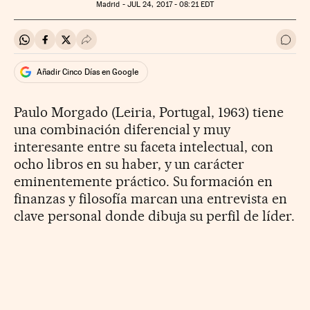
Madrid -
JUL
24, 2017 - 08:21
EDT
Compartir en Whatsapp
Compartir en Facebook
Compartir en Twitter
Desplegar Redes Sociales
Ir a 
Añadir Cinco Días en Google
Paulo Morgado (Leiria, Portugal, 1963) tiene
una combinación diferencial y muy
interesante entre su faceta intelectual, con
ocho libros en su haber, y un carácter
eminentemente práctico. Su formación en
finanzas y filosofía marcan una entrevista en
clave personal donde dibuja su perfil de líder.