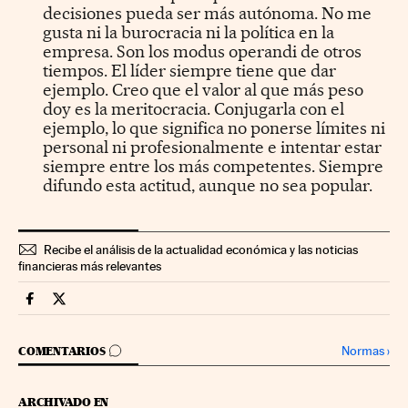
decisiones pueda ser más autónoma. No me
gusta ni la burocracia ni la política en la
empresa. Son los modus operandi de otros
tiempos. El líder siempre tiene que dar
ejemplo. Creo que el valor al que más peso
doy es la meritocracia. Conjugarla con el
ejemplo, lo que significa no ponerse límites ni
personal ni profesionalmente e intentar estar
siempre entre los más competentes. Siempre
difundo esta actitud, aunque no sea popular.
Recibe el análisis de la actualidad económica y las noticias
financieras más relevantes
Fortunas Cinco Días en Facebook
Fortunas Cinco Días en Twitter
IR A LOS COMENTARIOS
Normas
›
COMENTARIOS
ARCHIVADO EN