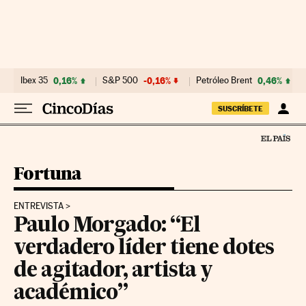
Ir al contenido
Ibex 35
0,16%
S&P 500
-0,16%
Petróleo Brent
0,46%
SUSCRÍBETE
Fortuna
ENTREVISTA
Paulo Morgado: “El
verdadero líder tiene dotes
de agitador, artista y
académico”