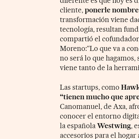
diferente es que hoy es d
cliente,
ponerle nombres
transformación viene dada
tecnología, resultan fun
compartió el cofundador 
Moreno:“Lo que va a con
no será lo que hagamos, 
viene tanto de la herram
Las startups, como
Hawk
“tienen mucho que apr
Canomanuel, de Axa, afro
conocer el entorno digit
la española
Westwing
, 
accesorios para el hogar 