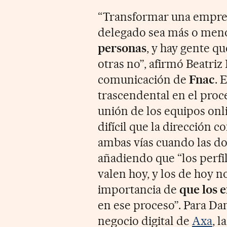
“Transformar una empres
delegado sea más o meno
personas
, y hay gente q
otras no”, afirmó Beatriz
comunicación de
Fnac
. 
trascendental en el proce
unión de los equipos onl
difícil que la dirección c
ambas vías cuando las do
añadiendo que “los perfi
valen hoy, y los de hoy 
importancia de
que los
en ese proceso”. Para D
negocio digital de
Axa
, 