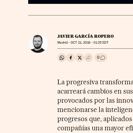
JAVIER GARCÍA ROPERO
Madrid -
OCT
21, 2016 - 01:25
EDT
0
Compartir en Whatsapp
Compartir en Facebook
Compartir en Twitter
Desplegar Redes Soci
Ir a los comenta
La progresiva transformac
acarreará cambios en sus
provocados por las innov
mencionarse la inteligenci
progresos que, aplicados
compañías una mayor efic