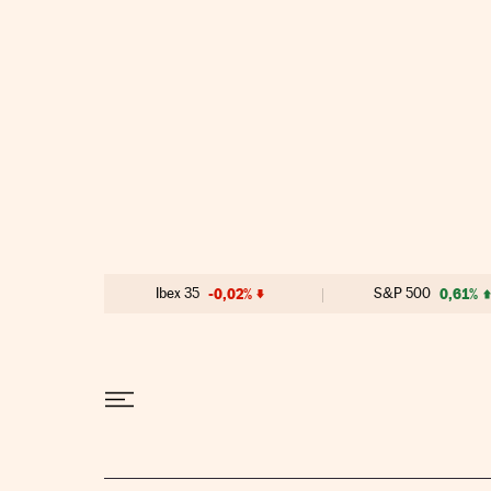
Ir al contenido
Ibex 35
-0,02%
S&P 500
0,61%