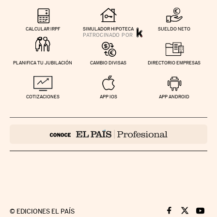
CALCULAR IRPF
SIMULADOR HIPOTECA
SUELDO NETO
PLANIFICA TU JUBILACIÓN
CAMBIO DIVISAS
DIRECTORIO EMPRESAS
COTIZACIONES
APP IOS
APP ANDROID
©
EDICIONES EL PAÍS
Cinco Días en F
Cinco Días e
Cinco 