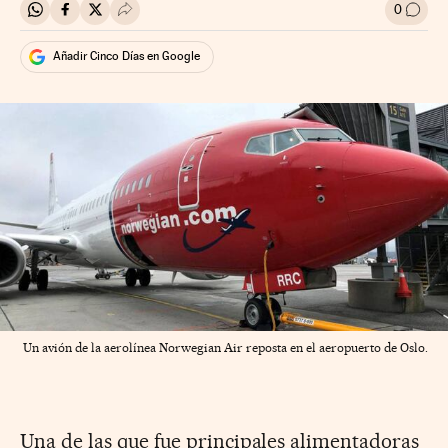
0
Compartir en Whatsapp
Compartir en Facebook
Compartir en Twitter
Desplegar Redes Sociales
Ir a l
Añadir Cinco Días en Google
Un avión de la aerolínea Norwegian Air reposta en el aeropuerto de Oslo.
Una de las que fue principales alimentadoras