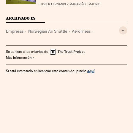
JAVIER FERNÁNDEZ MAGARIÑO
| MADRID
ARCHIVADO EN
Empresas
Norwegian Air Shuttle
Aerolíneas
Transporte aéreo
Transporte
Aena aeropuertos
Turismo
Dividendo
Quiebra empresas
Se adhiere a los criterios de
Más información
aquí
Si está interesado en licenciar este contenido, pinche