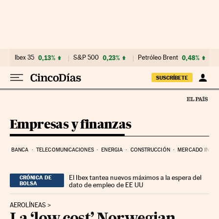
Ir al contenido
Ibex 35
0,13%
S&P 500
0,23%
Petróleo Brent
0,48%
SUSCRÍBETE
Empresas y finanzas
BANCA
TELECOMUNICACIONES
ENERGIA
CONSTRUCCIÓN
MERCADO INMOB
El Ibex tantea nuevos máximos a la espera del
CRÓNICA DE
BOLSA
dato de empleo de EE UU
AEROLÍNEAS