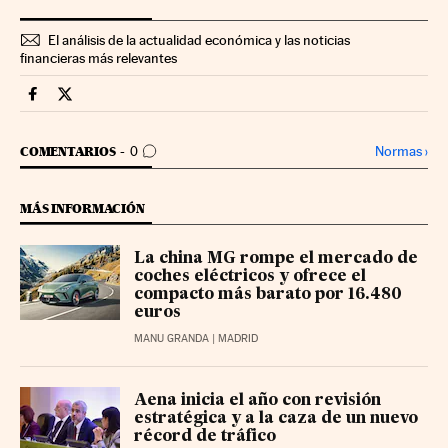
El análisis de la actualidad económica y las noticias
financieras más relevantes
Companias Cinco Días en Facebook
Companias Cinco Días en Twitter
IR A LOS COMENTARIOS
Normas
›
COMENTARIOS
0
MÁS INFORMACIÓN
La china MG rompe el mercado de
coches eléctricos y ofrece el
compacto más barato por 16.480
euros
MANU GRANDA
| MADRID
Aena inicia el año con revisión
estratégica y a la caza de un nuevo
récord de tráfico