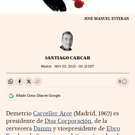
JOSE MANUEL ESTEBAN
SANTIAGO CARCAR
Madrid -
NOV
03, 2023 - 00:15
EDT
0
Compartir en Whatsapp
Compartir en Facebook
Compartir en Twitter
Desplegar Redes Sociales
Ir a l
Añadir Cinco Días en Google
Demetrio
Carceller Arce
(Madrid, 1962) es
presidente de
Disa Corporación
, de la
cervecera
Damm
y vicepresidente de
Ebro