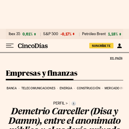
Ir al contenido
Ibex 35
0,61%
S&P 500
-0,17%
Petróleo Brent
1,18%
SUSCRÍBETE
Empresas y finanzas
BANCA
TELECOMUNICACIONES
ENERGIA
CONSTRUCCIÓN
MERCADO INMOB
PERFIL
i
Demetrio Carceller (Disa y
Damm), entre el anonimato