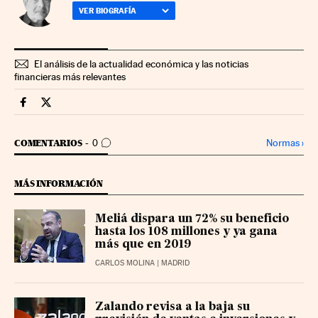
VER BIOGRAFÍA
El análisis de la actualidad económica y las noticias
financieras más relevantes
Companias Cinco Días en Facebook
Companias Cinco Días en Twitter
IR A LOS COMENTARIOS
Normas
›
COMENTARIOS
0
MÁS INFORMACIÓN
Meliá dispara un 72% su beneficio
hasta los 108 millones y ya gana
más que en 2019
CARLOS MOLINA
| MADRID
Zalando revisa a la baja su