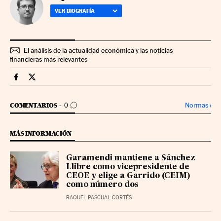
VER BIOGRAFÍA
El análisis de la actualidad económica y las noticias
financieras más relevantes
Economia Cinco Días en Facebook
Economia Cinco Días en Twitter
IR A LOS COMENTARIOS
Normas
›
COMENTARIOS
0
MÁS INFORMACIÓN
Garamendi mantiene a Sánchez
Llibre como vicepresidente de
CEOE y elige a Garrido (CEIM)
como número dos
RAQUEL PASCUAL CORTÉS