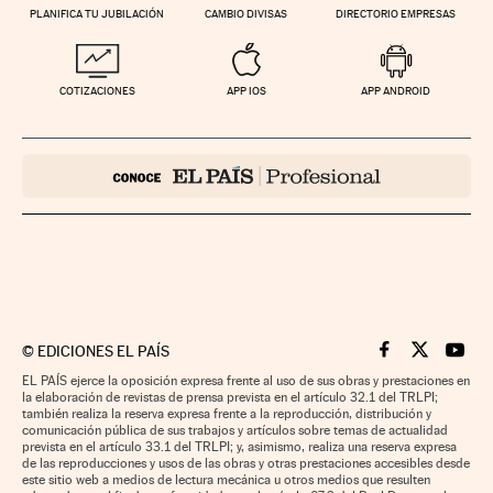
PLANIFICA TU JUBILACIÓN
CAMBIO DIVISAS
DIRECTORIO EMPRESAS
COTIZACIONES
APP IOS
APP ANDROID
©
EDICIONES EL PAÍS
Cinco Días en F
Cinco Días e
Cinco 
EL PAÍS ejerce la oposición expresa frente al uso de sus obras y prestaciones en
la elaboración de revistas de prensa prevista en el artículo 32.1 del TRLPI;
también realiza la reserva expresa frente a la reproducción, distribución y
comunicación pública de sus trabajos y artículos sobre temas de actualidad
prevista en el artículo 33.1 del TRLPI; y, asimismo, realiza una reserva expresa
de las reproducciones y usos de las obras y otras prestaciones accesibles desde
este sitio web a medios de lectura mecánica u otros medios que resulten