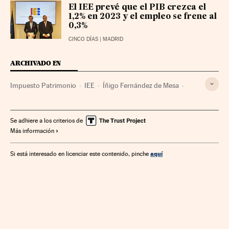
El IEE prevé que el PIB crezca el
1,2% en 2023 y el empleo se frene al
0,3%
CINCO DÍAS
| MADRID
ARCHIVADO EN
Impuesto Patrimonio
IEE
Íñigo Fernández de Mesa
Impuesto Sociedades
OCDE
Impuestos
Tributos
Finanzas públicas
Organizaciones internacionales
Se adhiere a los criterios de
Más información
Relaciones exteriores
Finanzas
aquí
Si está interesado en licenciar este contenido, pinche