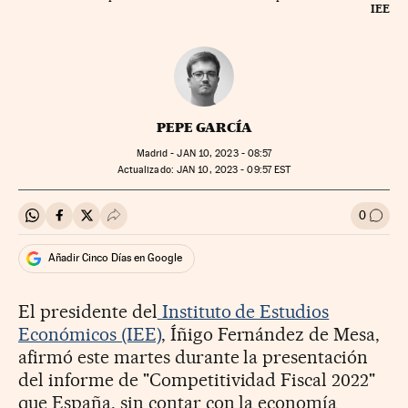
IEE
PEPE GARCÍA
Madrid -
JAN
10, 2023 - 08:57
actualizado:
JAN
10, 2023 - 09:57
EST
0
Compartir en Whatsapp
Compartir en Facebook
Compartir en Twitter
Desplegar Redes Sociales
Ir a l
Añadir Cinco Días en Google
El presidente del
Instituto de Estudios
Económicos (IEE)
, Íñigo Fernández de Mesa,
afirmó este martes durante la presentación
del informe de "Competitividad Fiscal 2022"
que España, sin contar con la economía