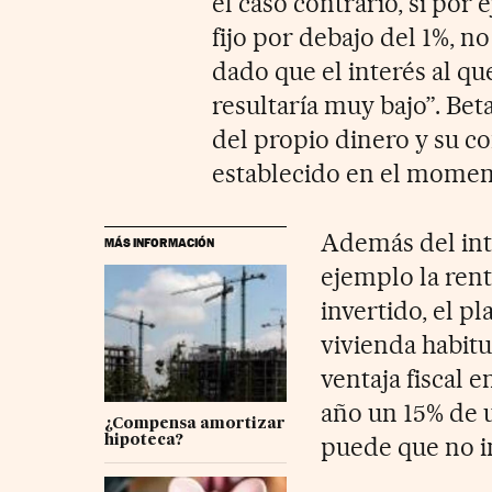
el caso contrario, si por
fijo por debajo del 1%, n
dado que el interés al q
resultaría muy bajo”. Bet
del propio dinero y su c
establecido en el moment
Además del int
MÁS INFORMACIÓN
ejemplo la rent
invertido, el p
vivienda habitu
ventaja fiscal 
año un 15% de 
¿Compensa amortizar
puede que no i
hipoteca?