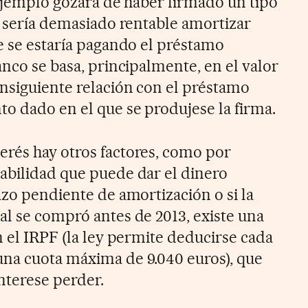
 ejemplo gozara de haber firmado un tipo
o sería demasiado rentable amortizar
ue se estaría pagando el préstamo
anco se basa, principalmente, en el valor
onsiguiente relación con el préstamo
o dado en el que se produjese la firma.
erés hay otros factores, como por
abilidad que puede dar el dinero
lazo pendiente de amortización o si la
al se compró antes de 2013, existe una
en el IRPF (la ley permite deducirse cada
una cuota máxima de 9.040 euros), que
nterese perder.