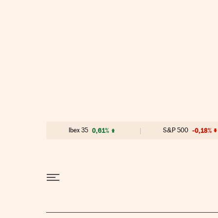
Ir al contenido
Ibex 35
0,61%
S&P 500
-0,18%