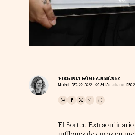
VIRGINIA GÓMEZ JIMÉNEZ
Madrid -
DEC
22, 2022 - 00:34
actualizado:
DEC
2
Compartir en Whatsapp
Compartir en Facebook
Compartir en Twitter
Desplegar Redes Soci
Ir a los comentar
El Sorteo Extraordinario
millones de euros en pre