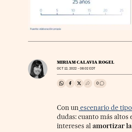
MIRIAM CALAVIA ROGEL
OCT
12, 2022 - 08:02
EDT
0
Compartir en Whatsapp
Compartir en Facebook
Compartir en Twitter
Desplegar Redes Soci
Ir a los comenta
Con un
escenario de tipos
dudas: cuanto más altos e
intereses al
amortizar la