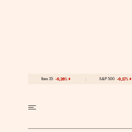
Ir al contenido
Ibex 35
-0,26%
S&P 500
-0,17%