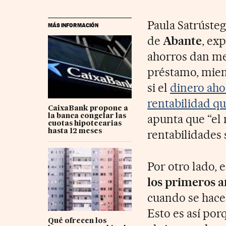
Paula Satrústeg
MÁS INFORMACIÓN
de
Abante
, ex
ahorros dan me
préstamo, mien
si el
dinero aho
rentabilidad qu
CaixaBank propone a
apunta que “el 
la banca congelar las
cuotas hipotecarias
hasta 12 meses
rentabilidades 
Por otro lado, e
los primeros a
cuando se hace 
Esto es así por
Qué ofrecen los