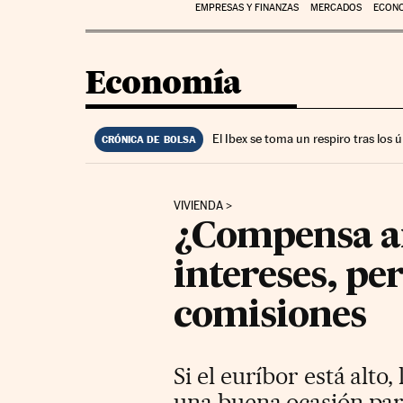
EMPRESAS Y FINANZAS
MERCADOS
ECON
Economía
El Ibex se toma un respiro tras los
CRÓNICA DE BOLSA
VIVIENDA
¿Compensa a
intereses, pe
comisiones
Si el euríbor está alto
una buena ocasión par