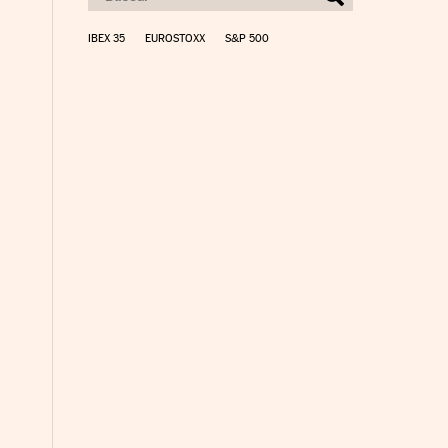
IBEX 35
EUROSTOXX
S&P 500