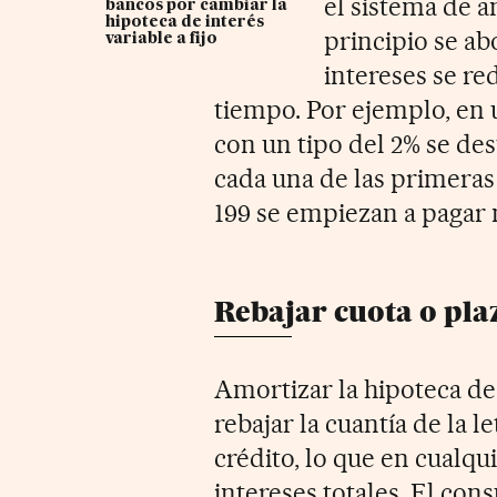
el sistema de a
bancos por cambiar la
hipoteca de interés
principio se ab
variable a fijo
intereses se re
tiempo. Por ejemplo, en 
con un tipo del 2% se de
cada una de las primeras 
199 se empiezan a pagar 
Rebajar cuota o pla
Amortizar la hipoteca de
rebajar la cuantía de la l
crédito, lo que en cualqu
intereses totales. El con