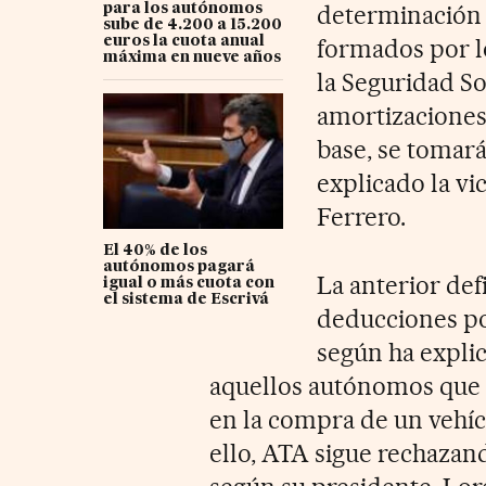
determinación d
para los autónomos
sube de 4.200 a 15.200
euros la cuota anual
formados por l
máxima en nueve años
la Seguridad So
amortizaciones 
base, se tomará
explicado la vi
Ferrero.
El 40% de los
autónomos pagará
La anterior defi
igual o más cuota con
el sistema de Escrivá
deducciones po
según ha expli
aquellos autónomos que s
en la compra de un vehícu
ello, ATA sigue rechazan