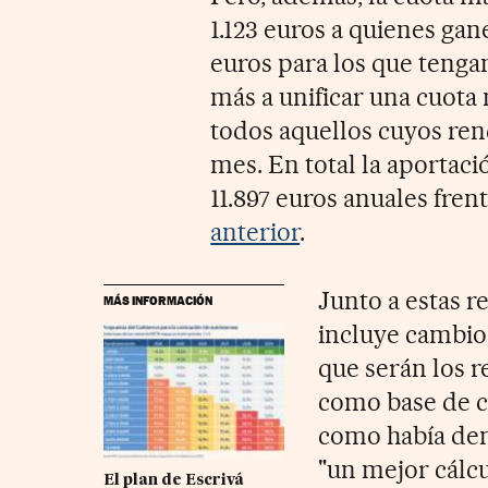
1.123 euros a quienes gan
euros para los que tenga
más a unificar una cuota
todos aquellos cuyos ren
mes. En total la aportac
11.897 euros anuales frent
anterior
.
Junto a estas r
MÁS INFORMACIÓN
incluye cambios
que serán los r
como base de co
como había dem
"un mejor cálcu
El plan de Escrivá