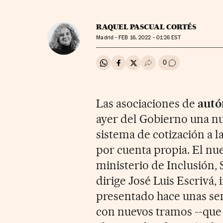
RAQUEL PASCUAL CORTÉS
Madrid -
FEB
16, 2022 - 01:26
EST
0
Compartir en Whatsapp
Compartir en Facebook
Compartir en Twitter
Desplegar Redes Soci
Ir a los comenta
Las asociaciones de
aut
ayer del Gobierno una nu
sistema de cotización a l
por cuenta propia. El nu
ministerio de Inclusión,
dirige José Luis Escrivá,
presentado hace unas se
con nuevos tramos --que 