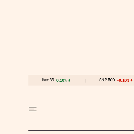
Ir al contenido
Ibex 35
0,16%
S&P 500
-0,16%