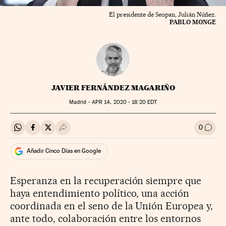
El presidente de Seopan, Julián Núñez.
PABLO MONGE
JAVIER FERNÁNDEZ MAGARIÑO
Madrid -
APR
14, 2020 - 18:20
EDT
0
Compartir en Whatsapp
Compartir en Facebook
Compartir en Twitter
Desplegar Redes Sociales
Ir a l
Añadir Cinco Días en Google
Esperanza en la recuperación siempre que
haya entendimiento político, una acción
coordinada en el seno de la Unión Europea y,
ante todo, colaboración entre los entornos