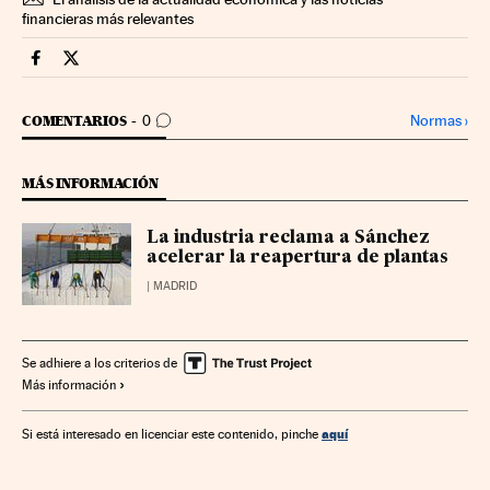
financieras más relevantes
Companias Cinco Días en Facebook
Companias Cinco Días en Twitter
IR A LOS COMENTARIOS
Normas
›
COMENTARIOS
0
MÁS INFORMACIÓN
La industria reclama a Sánchez
acelerar la reapertura de plantas
| MADRID
Se adhiere a los criterios de
Más información
aquí
Si está interesado en licenciar este contenido, pinche