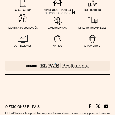
CALCULAR IRPF
SIMULADOR HIPOTECA
SUELDO NETO
PLANIFICA TU JUBILACIÓN
CAMBIO DIVISAS
DIRECTORIO EMPRESAS
COTIZACIONES
APP IOS
APP ANDROID
©
EDICIONES EL PAÍS
Cinco Días en F
Cinco Días e
Cinco 
EL PAÍS ejerce la oposición expresa frente al uso de sus obras y prestaciones en