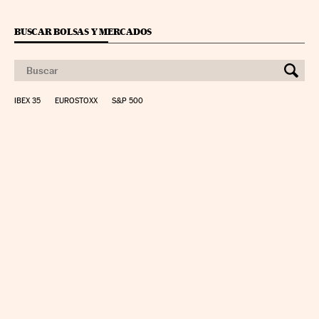
BUSCAR BOLSAS Y MERCADOS
IBEX 35
EUROSTOXX
S&P 500
CALCULAR IRPF
SIMULADOR HIPOTECA
SUELDO NETO