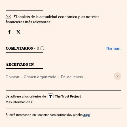
El análisis de la actualidad económica y las noticias
financieras más relevantes
Mercados Financieros Cinco Días en Facebook
Mercados Financieros Cinco Días en Twitter
IR A LOS COMENTARIOS
Normas
›
COMENTARIOS
0
ARCHIVADO EN
Opinión
Crimen organizado
Delincuencia
Unión Europea
Mercados financieros
Empresas
Europa
Organizaciones internacionales
Economía
Se adhiere a los criterios de
Más información
Telecomunicaciones
Tecnología
Relaciones exteriores
Comunicaciones
Finanzas
Justicia
Ciencia
aquí
Si está interesado en licenciar este contenido, pinche