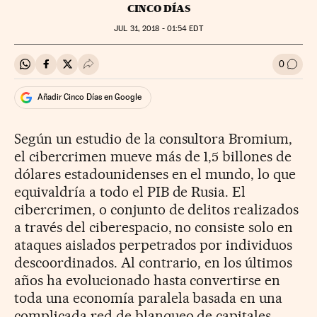
CINCO DÍAS
JUL
31, 2018 - 01:54
EDT
0
Compartir en Whatsapp
Compartir en Facebook
Compartir en Twitter
Desplegar Redes Sociales
Ir a l
Añadir Cinco Días en Google
Según un estudio de la consultora Bromium,
el cibercrimen mueve más de 1,5 billones de
dólares estadounidenses en el mundo, lo que
equivaldría a todo el PIB de Rusia. El
cibercrimen, o conjunto de delitos realizados
a través del ciberespacio, no consiste solo en
ataques aislados perpetrados por individuos
descoordinados. Al contrario, en los últimos
años ha evolucionado hasta convertirse en
toda una economía paralela basada en una
complicada red de blanqueo de capitales,