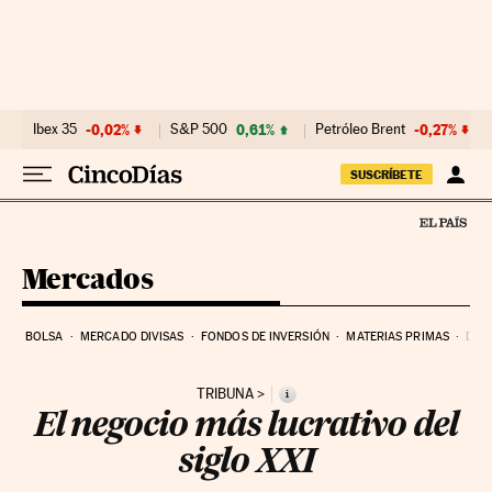
Ir al contenido
Ibex 35
-0,02%
S&P 500
0,61%
Petróleo Brent
-0,27%
SUSCRÍBETE
Mercados
BOLSA
MERCADO DIVISAS
FONDOS DE INVERSIÓN
MATERIAS PRIMAS
DEU
TRIBUNA
i
El negocio más lucrativo del
siglo XXI