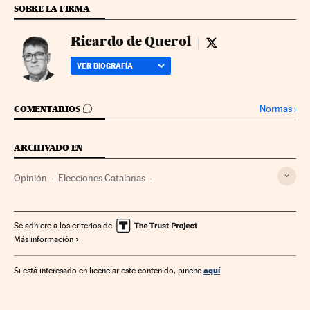
SOBRE LA FIRMA
Ricardo de Querol
Ricardo de Querol -
VER BIOGRAFÍA
IR A LOS COMENTARIOS
Normas
›
COMENTARIOS
ARCHIVADO EN
Opinión
Elecciones Catalanas
Referéndum 1 de Octubre
Elecciones autonómicas
Referéndum
Generalitat Cataluña
Cataluña
Se adhiere a los criterios de
Más información
Autodeterminación
Elecciones
Gobierno autonómico
Conflictos políticos
Comunidades autónomas
aquí
Si está interesado en licenciar este contenido, pinche
Política autonómica
Administración autonómica