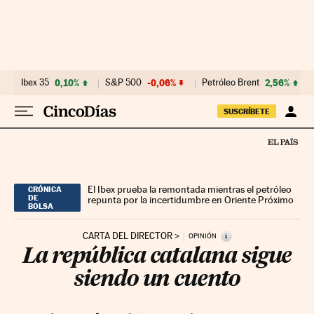
Ir al contenido
Ibex 35
0,10%
S&P 500
-0,06%
Petróleo Brent
2,56%
SUSCRÍBETE
El Ibex prueba la remontada mientras el petróleo
CRÓNICA
DE
repunta por la incertidumbre en Oriente Próximo
BOLSA
CARTA DEL DIRECTOR
i
OPINIÓN
La república catalana sigue
siendo un cuento