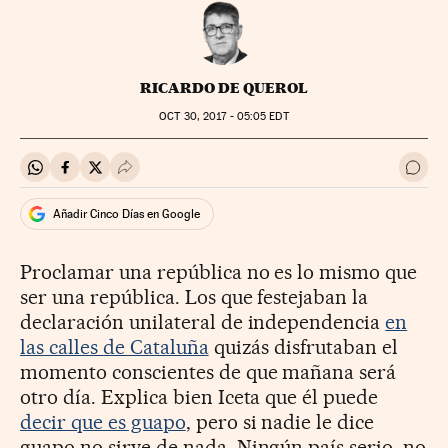
RICARDO DE QUEROL
OCT
30, 2017 - 05:05
EDT
Compartir en Whatsapp
Compartir en Facebook
Compartir en Twitter
Desplegar Redes Sociales
Ir a 
Añadir Cinco Días en Google
Proclamar una república no es lo mismo que
ser una república. Los que festejaban la
declaración unilateral de independencia
en
las calles de Cataluña
quizás disfrutaban el
momento conscientes de que mañana será
otro día. Explica bien Iceta que él puede
decir que es guapo
, pero si nadie le dice
guapo no sirve de nada. Ningún país serio, no