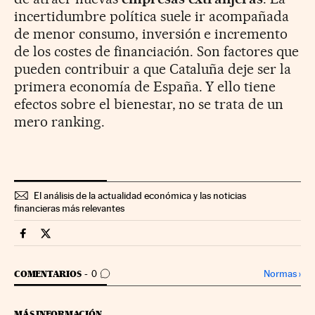
incertidumbre política suele ir acompañada
de menor consumo, inversión e incremento
de los costes de financiación. Son factores que
pueden contribuir a que Cataluña deje ser la
primera economía de España. Y ello tiene
efectos sobre el bienestar, no se trata de un
mero ranking.
El análisis de la actualidad económica y las noticias
financieras más relevantes
Economia Cinco Días en Facebook
Economia Cinco Días en Twitter
IR A LOS COMENTARIOS
Normas
›
COMENTARIOS
0
MÁS INFORMACIÓN