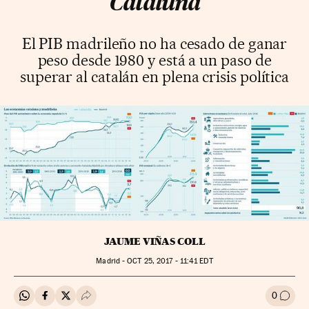
Cataluña
El PIB madrileño no ha cesado de ganar
peso desde 1980 y está a un paso de
superar al catalán en plena crisis política
JAUME VIÑAS COLL
Madrid -
OCT
25, 2017 - 11:41
EDT
0
Compartir en Whatsapp
Compartir en Facebook
Compartir en Twitter
Desplegar Redes Sociales
Ir a l