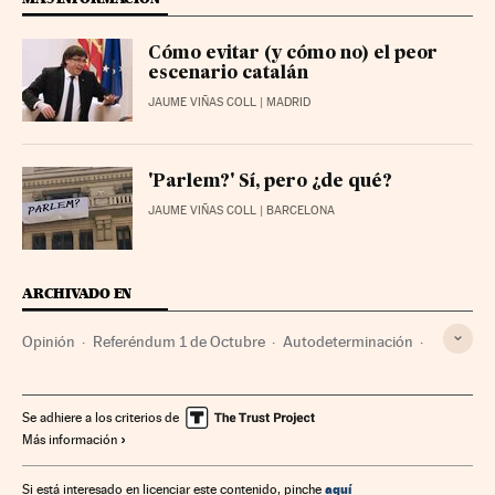
Cómo evitar (y cómo no) el peor
escenario catalán
JAUME VIÑAS COLL
| MADRID
'Parlem?' Sí, pero ¿de qué?
JAUME VIÑAS COLL
| BARCELONA
ARCHIVADO EN
Opinión
Referéndum 1 de Octubre
Autodeterminación
Generalitat Cataluña
Cataluña
Referéndum
Conflictos políticos
Elecciones
Gobierno autonómico
Se adhiere a los criterios de
Más información
Política autonómica
Comunidades autónomas
Administración autonómica
Administración pública
aquí
Si está interesado en licenciar este contenido, pinche