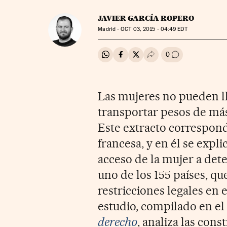
JAVIER GARCÍA ROPERO
Madrid -
OCT
03, 2015 - 04:49
EDT
0
Compartir en Whatsapp
Compartir en Facebook
Compartir en Twitter
Desplegar Redes Soci
Ir a los comenta
Las mujeres no pueden l
transportar pesos de más
Este extracto corresponde
francesa, y en él se expl
acceso de la mujer a det
uno de los 155 países, que
restricciones legales en 
estudio, compilado en el
derecho
, analiza las cons