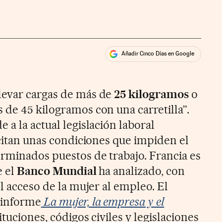
Añadir Cinco Días en Google
ales
rios
levar cargas de más de
25 kilogramos
o
 de 45 kilogramos con una carretilla”.
 a la actual legislación laboral
icitan unas condiciones que impiden el
erminados puestos de trabajo. Francia es
 el
Banco Mundial
ha analizado, con
el acceso de la mujer al empleo. El
 informe
La mujer, la empresa y el
tituciones, códigos civiles y legislaciones