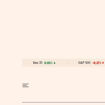
Ir al contenido
Ibex 35
0,61%
S&P 500
-0,17%