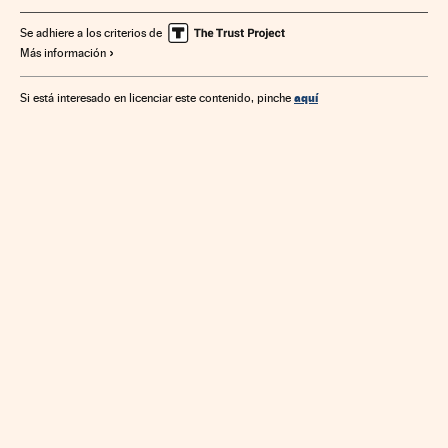
Condiciones trabajo
Empleo
Economía
Trabajo
Se adhiere a los criterios de
Más información
Comercio
aquí
Si está interesado en licenciar este contenido, pinche