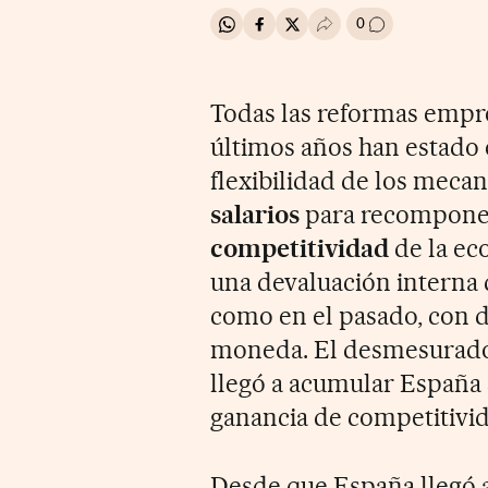
0
Compartir en Whatsapp
Compartir en Facebook
Compartir en Twitter
Desplegar Redes Soci
Ir a los comenta
Todas las reformas empre
últimos años han estado
flexibilidad de los mec
salarios
para recomponer 
competitividad
de la ec
una devaluación interna 
como en el pasado, con d
moneda. El desmesurad
llegó a acumular España 
ganancia de competitivid
Desde que España llegó a