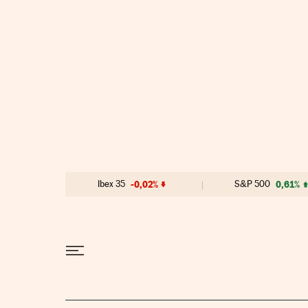
Ir al contenido
Ibex 35
-0,02%
S&P 500
0,61%