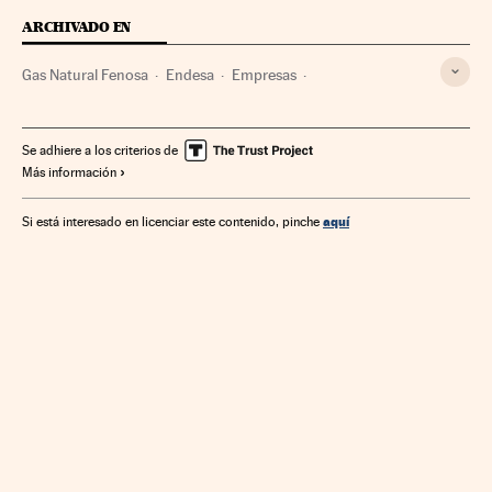
ARCHIVADO EN
Gas Natural Fenosa
Endesa
Empresas
Compañías eléctricas
Sector eléctrico
Energía eléctrica
Energía
Se adhiere a los criterios de
Más información
aquí
Si está interesado en licenciar este contenido, pinche