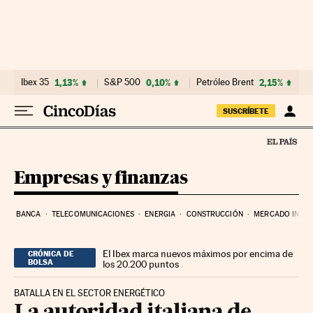
Ir al contenido
Ibex 35
1,13%
S&P 500
0,10%
Petróleo Brent
2,15%
SUSCRÍBETE
Empresas y finanzas
BANCA
TELECOMUNICACIONES
ENERGIA
CONSTRUCCIÓN
MERCADO INMOB
El Ibex marca nuevos máximos por encima de
CRÓNICA DE
BOLSA
los 20.200 puntos
BATALLA EN EL SECTOR ENERGÉTICO