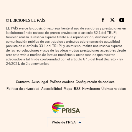
©
EDICIONES EL PAÍS
Cinco Días en F
Cinco Días e
Cinco 
EL PAÍS ejerce la oposición expresa frente al uso de sus obras y prestaciones en
la elaboración de revistas de prensa prevista en el artículo 32.1 del TRLPI;
también realiza la reserva expresa frente a la reproducción, distribución y
comunicación pública de sus trabajos y artículos sobre temas de actualidad
prevista en el artículo 33.1 del TRLPI; y, asimismo, realiza una reserva expresa
de las reproducciones y usos de las obras y otras prestaciones accesibles desde
este sitio web a medios de lectura mecánica u otros medios que resulten
adecuados a tal fin de conformidad con el artículo 67.3 del Real Decreto - ley
24/2021, de 2 de noviembre
Contacto
Aviso legal
Política cookies
Configuración de cookies
Política de privacidad
Accesibilidad
Mapa
RSS
Newsletters
Últimas noticias
Webs de PRISA