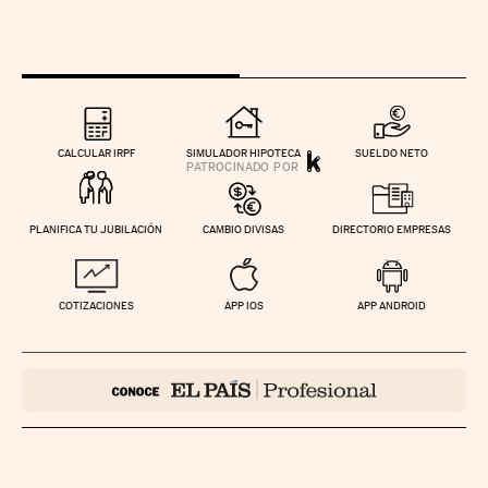
CALCULAR IRPF
SIMULADOR HIPOTECA
SUELDO NETO
PLANIFICA TU JUBILACIÓN
CAMBIO DIVISAS
DIRECTORIO EMPRESAS
COTIZACIONES
APP IOS
APP ANDROID