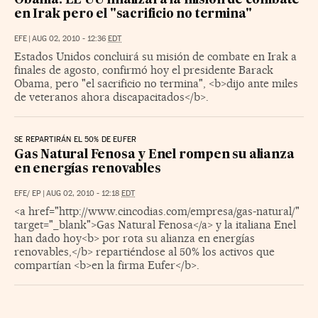
Obama: EE UU finalizará la misión de combate
en Irak pero el "sacrificio no termina"
EFE
|
AUG 02, 2010 - 12:36
EDT
Estados Unidos concluirá su misión de combate en Irak a
finales de agosto, confirmó hoy el presidente Barack
Obama, pero "el sacrificio no termina", <b>dijo ante miles
de veteranos ahora discapacitados</b>.
SE REPARTIRÁN EL 50% DE EUFER
Gas Natural Fenosa y Enel rompen su alianza
en energías renovables
EFE/ EP
|
AUG 02, 2010 - 12:18
EDT
<a href="http://www.cincodias.com/empresa/gas-natural/"
target="_blank">Gas Natural Fenosa</a> y la italiana Enel
han dado hoy<b> por rota su alianza en energías
renovables,</b> repartiéndose al 50% los activos que
compartían <b>en la firma Eufer</b>.