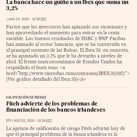
La banca hace un guiño a un Ibex que suma un
3,2%
|
AUG 02, 2010 - 11:39
EDT
Parece que los inversores han aplazado sus vacaciones y
han aprovechado el momento para entrar en la renta
variable. Los buenos resultados de HSBC y BNP Paribas
han animado al sector bancario, que se ha convertido en
el principal sustento de las Bolsas. El Ibex 35, en concreto,
se ha apuntado un 3,2% que le ha devuelto a niveles de
abril. El frente macroeconómico de Estados Unidos ha
respaldado el buen tono. <a
href="http://www.cincodias.com/cotizacion/IBEX-35/582/">
(Ver gráfico detallado del Ibex 35)</a>
CALIFICACIÓN DE RIESGO
Fitch advierte de los problemas de
financiación de los bancos irlandeses
EFE
|
AUG 02, 2010 - 11:28
EDT
La agencia de calificación de riesgo Fitch advirtió hoy de
que el principal problema de la banca irlandesa es la