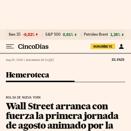
Ir al contenido
Ibex 35
-0,02%
S&P 500
0,61%
Petróleo Brent
1,28%
SUSCRÍBETE
Aug 02, 2010
|
Actualizado 16:21
EDT
Hemeroteca
BOLSA DE NUEVA YORK
Wall Street arranca con
fuerza la primera jornada
de agosto animado por la