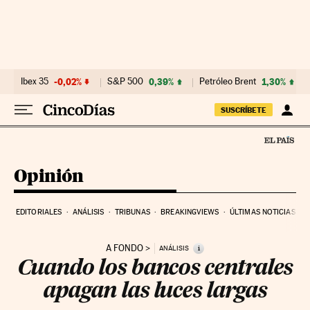
Ir al contenido
Ibex 35
-0,02%
S&P 500
0,39%
Petróleo Brent
1,30%
SUSCRÍBETE
Opinión
EDITORIALES
ANÁLISIS
TRIBUNAS
BREAKINGVIEWS
ÚLTIMAS NOTICIAS
A FONDO
i
ANÁLISIS
Cuando los bancos centrales
apagan las luces largas