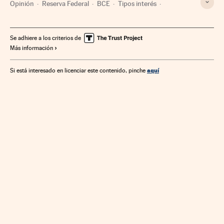
Opinión
Reserva Federal
BCE
Tipos interés
Organismos económicos
Bancos
Unión Europea
Créditos
Organizaciones internacionales
Europa
Se adhiere a los criterios de
Más información
Servicios bancarios
Economía
Relaciones exteriores
Banca
Finanzas
aquí
Si está interesado en licenciar este contenido, pinche