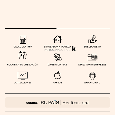
CALCULAR IRPF
SIMULADOR HIPOTECA
SUELDO NETO
PLANIFICA TU JUBILACIÓN
CAMBIO DIVISAS
DIRECTORIO EMPRESAS
COTIZACIONES
APP IOS
APP ANDROID