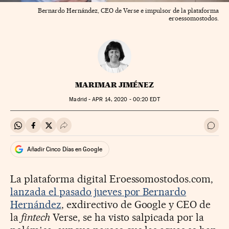
Bernardo Hernández, CEO de Verse e impulsor de la plataforma
eroessomostodos.
MARIMAR JIMÉNEZ
Madrid -
APR
14, 2020 - 00:20
EDT
Compartir en Whatsapp
Compartir en Facebook
Compartir en Twitter
Desplegar Redes Sociales
Ir a 
Añadir Cinco Días en Google
La plataforma digital Eroessomostodos.com,
lanzada el pasado jueves por Bernardo
Hernández
, exdirectivo de Google y CEO de
la
fintech
Verse, se ha visto salpicada por la