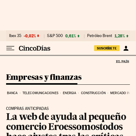
Ir al contenido
Ibex 35
-0,02%
S&P 500
0,61%
Petróleo Brent
1,28%
SUSCRÍBETE
Empresas y finanzas
BANCA
TELECOMUNICACIONES
ENERGIA
CONSTRUCCIÓN
MERCADO INMOB
COMPRAS ANTICIPADAS
La web de ayuda al pequeño
comercio Eroessomostodos