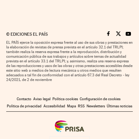
©
EDICIONES EL PAÍS
Cinco Días en F
Cinco Días e
Cinco 
EL PAÍS ejerce la oposición expresa frente al uso de sus obras y prestaciones en
la elaboración de revistas de prensa prevista en el artículo 32.1 del TRLPI;
también realiza la reserva expresa frente a la reproducción, distribución y
comunicación pública de sus trabajos y artículos sobre temas de actualidad
prevista en el artículo 33.1 del TRLPI; y, asimismo, realiza una reserva expresa
de las reproducciones y usos de las obras y otras prestaciones accesibles desde
este sitio web a medios de lectura mecánica u otros medios que resulten
adecuados a tal fin de conformidad con el artículo 67.3 del Real Decreto - ley
24/2021, de 2 de noviembre
Contacto
Aviso legal
Política cookies
Configuración de cookies
Política de privacidad
Accesibilidad
Mapa
RSS
Newsletters
Últimas noticias