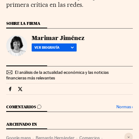
primera crítica en las redes.
SOBRE LA FIRMA
Marimar Jiménez
VER BIOGRAFÍA
El análisis de la actualidad económica y las noticias
financieras más relevantes
Companias Cinco Días en Facebook
Companias Cinco Días en Twitter
IR A LOS COMENTARIOS
Normas
›
COMENTARIOS
ARCHIVADO EN
Google maps
Bernardo Hernández
Comercios