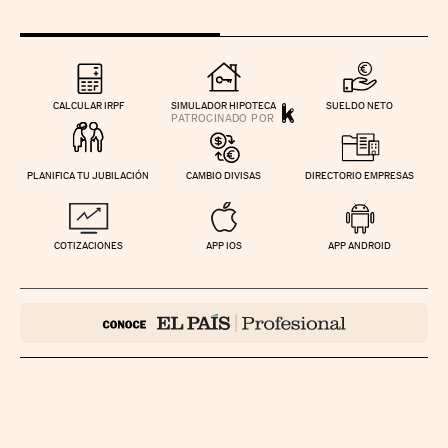
CALCULAR IRPF
SIMULADOR HIPOTECA
SUELDO NETO
PLANIFICA TU JUBILACIÓN
CAMBIO DIVISAS
DIRECTORIO EMPRESAS
COTIZACIONES
APP IOS
APP ANDROID