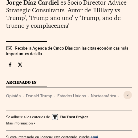
Jorge Díaz Cardiel
es Socio Director Advice
Strategic Consultants. Autor de ‘Hillary vs
Trump’, ‘Trump año uno’ y ‘Trump, año de
trueno y complacencia’
Recibe la Agenda de Cinco Días con las citas económicas más
importantes del día
Opinion Cinco Días en Facebook
Opinion Cinco Días en Twitter
ARCHIVADO EN
Opinión
Donald Trump
Estados Unidos
Norteamérica
Bancos
Mercados financieros
Empresas
América
Economía
Banca
Finanzas
Se adhiere a los criterios de
Más información
aquí
Si está interesado en licenciar este contenido, pinche