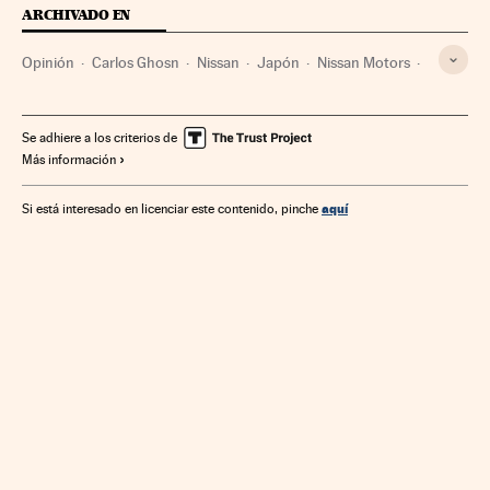
ARCHIVADO EN
Opinión
Carlos Ghosn
Nissan
Japón
Nissan Motors
Fabricantes automóviles
Asia Oriental
Automoción
Asia
Empresas
Economía
Industria
Se adhiere a los criterios de
Más información
aquí
Si está interesado en licenciar este contenido, pinche