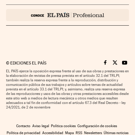
©
EDICIONES EL PAÍS
Cinco Días en F
Cinco Días e
Cinco 
EL PAÍS ejerce la oposición expresa frente al uso de sus obras y prestaciones en
la elaboración de revistas de prensa prevista en el artículo 32.1 del TRLPI;
también realiza la reserva expresa frente a la reproducción, distribución y
comunicación pública de sus trabajos y artículos sobre temas de actualidad
prevista en el artículo 33.1 del TRLPI; y, asimismo, realiza una reserva expresa
de las reproducciones y usos de las obras y otras prestaciones accesibles desde
este sitio web a medios de lectura mecánica u otros medios que resulten
adecuados a tal fin de conformidad con el artículo 67.3 del Real Decreto - ley
24/2021, de 2 de noviembre
Contacto
Aviso legal
Política cookies
Configuración de cookies
Política de privacidad
Accesibilidad
Mapa
RSS
Newsletters
Últimas noticias