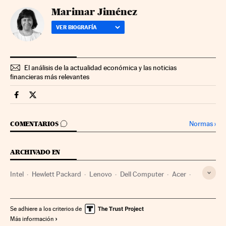
Marimar Jiménez
VER BIOGRAFÍA
El análisis de la actualidad económica y las noticias
financieras más relevantes
Companias Cinco Días en Facebook
Companias Cinco Días en Twitter
IR A LOS COMENTARIOS
Normas
›
COMENTARIOS
ARCHIVADO EN
Intel
Hewlett Packard
Lenovo
Dell Computer
Acer
Ordenador PC
Apple
Ordenadores
Empresas
Informática
Economía
Industria
Se adhiere a los criterios de
Más información