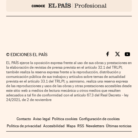
©
EDICIONES EL PAÍS
Cinco Días en F
Cinco Días e
Cinco 
EL PAÍS ejerce la oposición expresa frente al uso de sus obras y prestaciones en
la elaboración de revistas de prensa prevista en el artículo 32.1 del TRLPI;
también realiza la reserva expresa frente a la reproducción, distribución y
comunicación pública de sus trabajos y artículos sobre temas de actualidad
prevista en el artículo 33.1 del TRLPI; y, asimismo, realiza una reserva expresa
de las reproducciones y usos de las obras y otras prestaciones accesibles desde
este sitio web a medios de lectura mecánica u otros medios que resulten
adecuados a tal fin de conformidad con el artículo 67.3 del Real Decreto - ley
24/2021, de 2 de noviembre
Contacto
Aviso legal
Política cookies
Configuración de cookies
Política de privacidad
Accesibilidad
Mapa
RSS
Newsletters
Últimas noticias