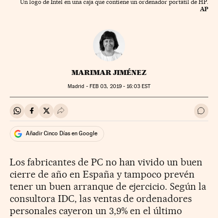
Un logo de Intel en una caja que contiene un ordenador portátil de HP.
AP
MARIMAR JIMÉNEZ
Madrid -
FEB
03, 2019 - 16:03
EST
Compartir en Whatsapp
Compartir en Facebook
Compartir en Twitter
Desplegar Redes Sociales
Ir a 
Añadir Cinco Días en Google
Los fabricantes de PC no han vivido un buen
cierre de año en España y tampoco prevén
tener un buen arranque de ejercicio. Según la
consultora IDC, las ventas de ordenadores
personales cayeron un 3,9% en el último