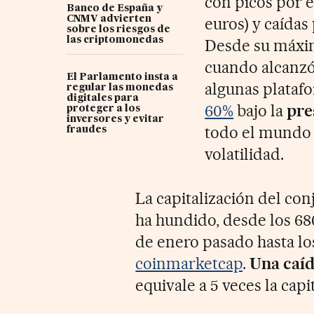
con picos por e
Banco de España y
CNMV advierten
euros) y caídas
sobre los riesgos de
las criptomonedas
Desde su máxi
cuando alcanzó 
El Parlamento insta a
algunas plataf
regular las monedas
digitales para
60%
bajo la
pre
proteger a los
inversores y evitar
todo el mundo q
fraudes
volatilidad.
La capitalización del co
ha hundido, desde los 68
de enero pasado hasta lo
coinmarketcap
.
Una caíd
equivale a 5 veces la capi