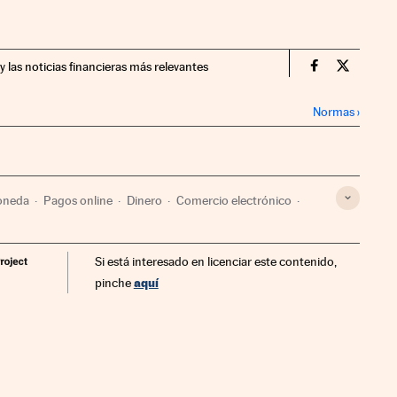
y las noticias financieras más relevantes
Mercados Fin
Mercados
Normas
›
oneda
Pagos online
Dinero
Comercio electrónico
o
Relaciones internacionales
Empresas
Internet
Si está interesado en licenciar este contenido,
es
Economía
Tecnología
Telecomunicaciones
aquí
pinche
Finanzas
Ciencia
Criptomonedas