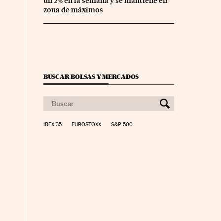
un 2% en la semana y se mantiene en
zona de máximos
BUSCAR BOLSAS Y MERCADOS
IBEX 35
EUROSTOXX
S&P 500