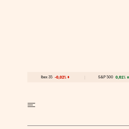
Ir al contenido
Ibex 35
-0,02%
S&P 500
0,61%