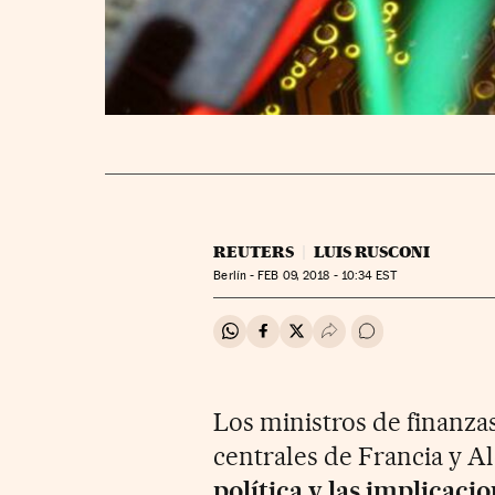
REUTERS
LUIS RUSCONI
Berlín -
FEB
09, 2018 - 10:34
EST
Compartir en Whatsapp
Compartir en Facebook
Compartir en Twitter
Desplegar Redes Soci
Ir a los comentar
Los ministros de finanza
centrales de Francia y A
política y las implicac