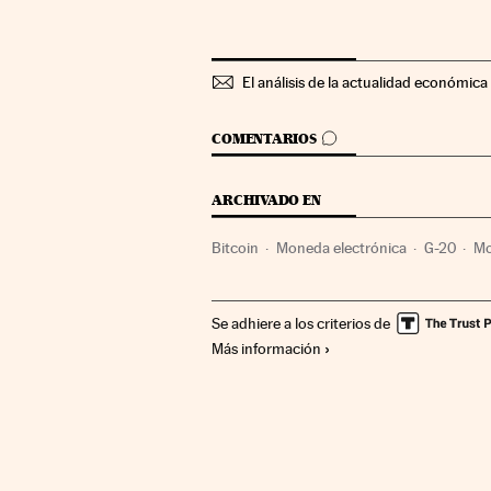
El análisis de la actualidad económica 
IR A LOS COMENTARIOS
COMENTARIOS
ARCHIVADO EN
Bitcoin
Moneda electrónica
G-20
M
Cumbres internacionales
Medios de pag
Se adhiere a los criterios de
Comercio
Organizaciones internacional
Más información
Relaciones exteriores
Comunicaciones