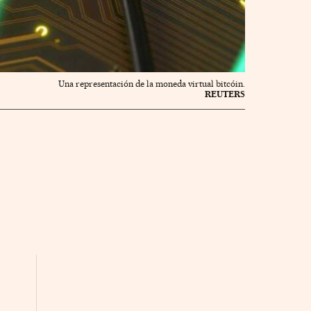
Una representación de la moneda virtual bitcóin.
REUTERS