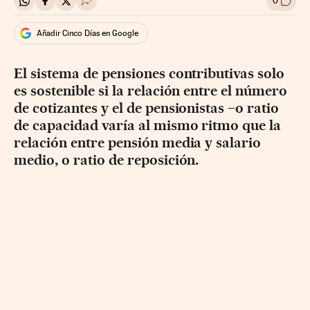
0
Compartir en Whatsapp
Compartir en Facebook
Compartir en Twitter
Desplegar Redes Sociales
Ir a l
Añadir Cinco Días en Google
El sistema de pensiones contributivas solo
es sostenible si la relación entre el número
de cotizantes y el de pensionistas –o ratio
de capacidad varía al mismo ritmo que la
relación entre pensión media y salario
medio, o ratio de reposición.