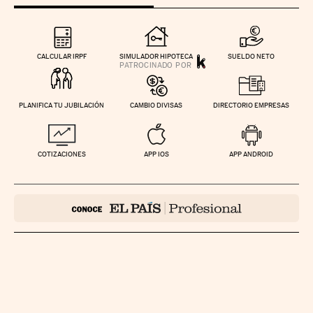
CALCULAR IRPF
SIMULADOR HIPOTECA
SUELDO NETO
PLANIFICA TU JUBILACIÓN
CAMBIO DIVISAS
DIRECTORIO EMPRESAS
COTIZACIONES
APP IOS
APP ANDROID