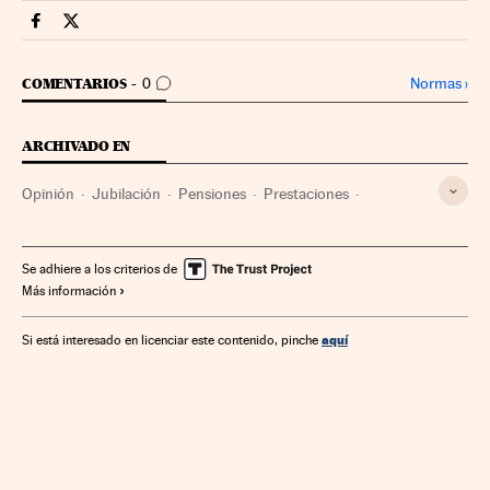
Economia Cinco Días en Facebook
Economia Cinco Días en Twitter
IR A LOS COMENTARIOS
Normas
›
COMENTARIOS
0
ARCHIVADO EN
Opinión
Jubilación
Pensiones
Prestaciones
Seguridad Social
Relaciones laborales
Política laboral
Trabajo
Se adhiere a los criterios de
Más información
aquí
Si está interesado en licenciar este contenido, pinche