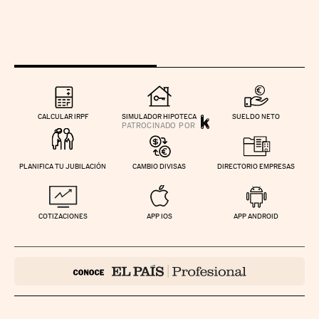
CALCULAR IRPF
SIMULADOR HIPOTECA
SUELDO NETO
PLANIFICA TU JUBILACIÓN
CAMBIO DIVISAS
DIRECTORIO EMPRESAS
COTIZACIONES
APP IOS
APP ANDROID