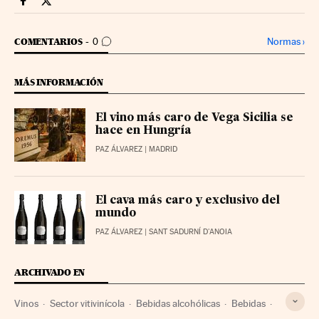
Fortunas Cinco Días en Facebook
Fortunas Cinco Días en Twitter
IR A LOS COMENTARIOS
Normas
›
COMENTARIOS
0
MÁS INFORMACIÓN
El vino más caro de Vega Sicilia se
hace en Hungría
PAZ ÁLVAREZ
| MADRID
El cava más caro y exclusivo del
mundo
PAZ ÁLVAREZ
| SANT SADURNÍ D'ANOIA
ARCHIVADO EN
Vinos
Sector vitivinícola
Bebidas alcohólicas
Bebidas