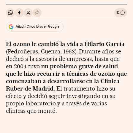
0
Compartir en Whatsapp
Compartir en Facebook
Compartir en Twitter
Desplegar Redes Sociales
Ir a l
Añadir Cinco Días en Google
El ozono le cambió la vida a Hilario García
(Pedroñeras, Cuenca, 1963). Durante años se
dedicó a la asesoría de empresas, hasta que
en 2004 tuvo
un problema grave de salud
que le hizo recurrir a técnicas de ozono que
comenzaban a desarrollarse en la Clínica
Ruber de Madrid.
El tratamiento hizo su
efecto y decidió seguir investigando en su
propio laboratorio y a través de varias
clínicas que montó.