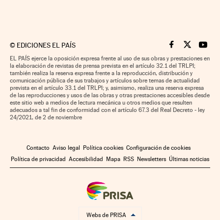
©
EDICIONES EL PAÍS
Cinco Días en F
Cinco Días e
Cinco 
EL PAÍS ejerce la oposición expresa frente al uso de sus obras y prestaciones en
la elaboración de revistas de prensa prevista en el artículo 32.1 del TRLPI;
también realiza la reserva expresa frente a la reproducción, distribución y
comunicación pública de sus trabajos y artículos sobre temas de actualidad
prevista en el artículo 33.1 del TRLPI; y, asimismo, realiza una reserva expresa
de las reproducciones y usos de las obras y otras prestaciones accesibles desde
este sitio web a medios de lectura mecánica u otros medios que resulten
adecuados a tal fin de conformidad con el artículo 67.3 del Real Decreto - ley
24/2021, de 2 de noviembre
Contacto
Aviso legal
Política cookies
Configuración de cookies
Política de privacidad
Accesibilidad
Mapa
RSS
Newsletters
Últimas noticias
Webs de PRISA