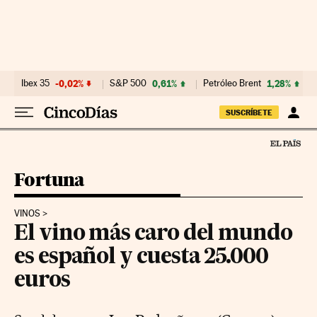
Ir al contenido
Ibex 35
-0,02%
S&P 500
0,61%
Petróleo Brent
1,28%
SUSCRÍBETE
Fortuna
VINOS
El vino más caro del mundo
es español y cuesta 25.000
euros