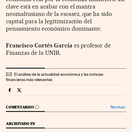
clave está en acabar con el mantra
neomaltusiano de la escasez, que ha sido
capital para la legitimización del
pensamiento económico dominante.
Francisco Cortés García
es profesor de
Finanzas de la UNIR.
El análisis de la actualidad económica y las noticias
financieras más relevantes
Economia Cinco Días en Facebook
Economia Cinco Días en Twitter
IR A LOS COMENTARIOS
Normas
›
COMENTARIOS
ARCHIVADO EN