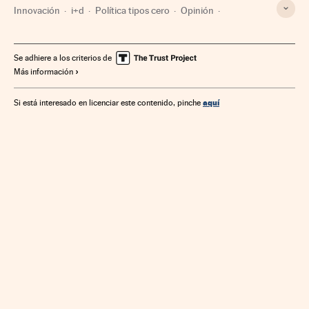
Innovación
i+d
Política tipos cero
Opinión
Tipos interés
Política monetaria
Ciencia
i+d+i
Política científica
Créditos
Servicios bancarios
Se adhiere a los criterios de
Más información
Economía
Banca
Tecnología
Finanzas
aquí
Si está interesado en licenciar este contenido, pinche