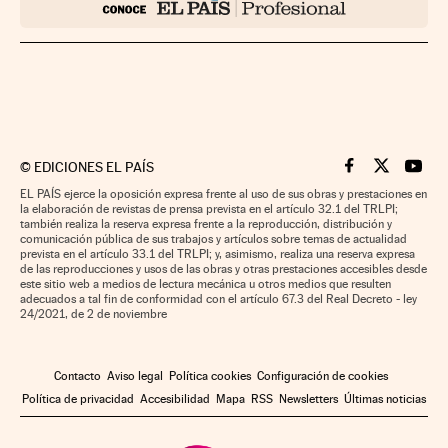
©
EDICIONES EL PAÍS
Cinco Días en F
Cinco Días e
Cinco 
EL PAÍS ejerce la oposición expresa frente al uso de sus obras y prestaciones en
la elaboración de revistas de prensa prevista en el artículo 32.1 del TRLPI;
también realiza la reserva expresa frente a la reproducción, distribución y
comunicación pública de sus trabajos y artículos sobre temas de actualidad
prevista en el artículo 33.1 del TRLPI; y, asimismo, realiza una reserva expresa
de las reproducciones y usos de las obras y otras prestaciones accesibles desde
este sitio web a medios de lectura mecánica u otros medios que resulten
adecuados a tal fin de conformidad con el artículo 67.3 del Real Decreto - ley
24/2021, de 2 de noviembre
Contacto
Aviso legal
Política cookies
Configuración de cookies
Política de privacidad
Accesibilidad
Mapa
RSS
Newsletters
Últimas noticias