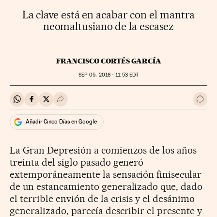
La clave está en acabar con el mantra
neomaltusiano de la escasez
FRANCISCO CORTÉS GARCÍA
SEP
05, 2016 - 11:53
EDT
Compartir en Whatsapp
Compartir en Facebook
Compartir en Twitter
Desplegar Redes Sociales
Ir a 
Añadir Cinco Días en Google
La Gran Depresión a comienzos de los años
treinta del siglo pasado generó
extemporáneamente la sensación finisecular
de un estancamiento generalizado que, dado
el terrible envión de la crisis y el desánimo
generalizado, parecía describir el presente y