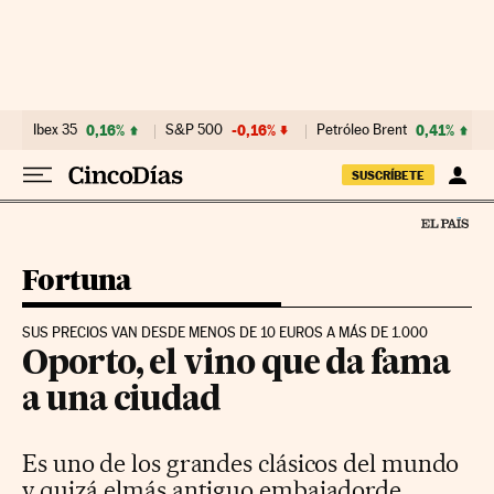
Ir al contenido
Ibex 35
0,16%
S&P 500
-0,16%
Petróleo Brent
0,41%
SUSCRÍBETE
Fortuna
SUS PRECIOS VAN DESDE MENOS DE 10 EUROS A MÁS DE 1.000
Oporto, el vino que da fama
a una ciudad
Es uno de los grandes clásicos del mundo
y quizá elmás antiguo embajadorde