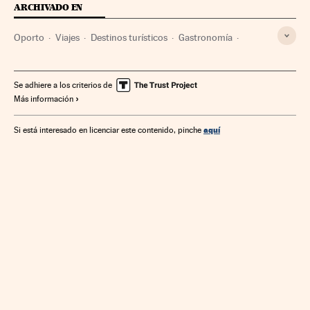
ARCHIVADO EN
Oporto
Viajes
Destinos turísticos
Gastronomía
Portugal
Vinos
Ofertas turísticas
Europa occidental
Sector vitivinícola
Bebidas alcohólicas
Turismo
Se adhiere a los criterios de
Más información
Europa
Bebidas
Agricultura
Cultura
Agroalimentación
Alimentación
Alimentos
Industria
aquí
Si está interesado en licenciar este contenido, pinche