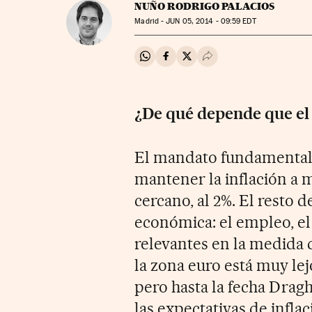
NUÑO RODRIGO PALACIOS
Madrid -
JUN
05, 2014 - 09:59
EDT
Compartir en Whatsapp
Compartir en Facebook
Compartir en Twitter
Desplegar Redes Soci
¿De qué depende que el
El mandato fundamental d
mantener la inflación a m
cercano, al 2%. El resto 
económica: el empleo, el 
relevantes en la medida q
la zona euro está muy lej
pero hasta la fecha Drag
las expectativas de infla