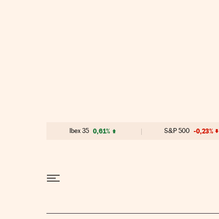
Ir al contenido
Ibex 35
0,61%
S&P 500
-0,23%