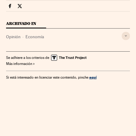
Economia Cinco Días en Facebook
Economia Cinco Días en Twitter
ARCHIVADO EN
Opinión
Economía
Se adhiere a los criterios de
Más información
aquí
Si está interesado en licenciar este contenido, pinche