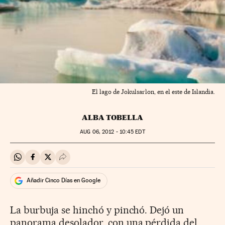
El lago de Jokulsarlon, en el este de Islandia.
ALBA TOBELLA
AUG
06, 2012 - 10:45
EDT
Compartir en Whatsapp
Compartir en Facebook
Compartir en Twitter
Desplegar Redes Sociales
Añadir Cinco Días en Google
La burbuja se hinchó y pinchó. Dejó un
panorama desolador, con una pérdida del