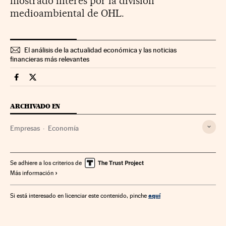
mostrado interés por la división
medioambiental de OHL.
El análisis de la actualidad económica y las noticias
financieras más relevantes
Companias Cinco Días en Facebook
Companias Cinco Días en Twitter
ARCHIVADO EN
Empresas
Economía
Se adhiere a los criterios de
Más información
aquí
Si está interesado en licenciar este contenido, pinche