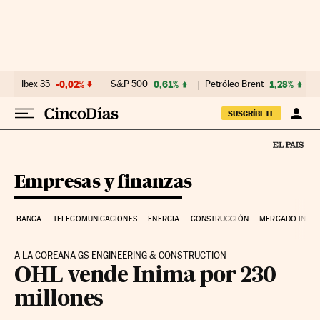
Ir al contenido
Ibex 35
-0,02%
S&P 500
0,61%
Petróleo Brent
1,28%
SUSCRÍBETE
Empresas y finanzas
BANCA
TELECOMUNICACIONES
ENERGIA
CONSTRUCCIÓN
MERCADO INMOB
A LA COREANA GS ENGINEERING & CONSTRUCTION
OHL vende Inima por 230
millones