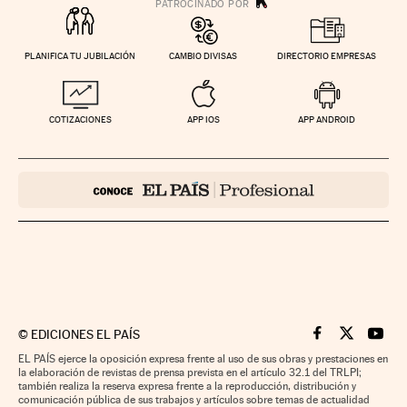
PLANIFICA TU JUBILACIÓN
CAMBIO DIVISAS
DIRECTORIO EMPRESAS
COTIZACIONES
APP IOS
APP ANDROID
©
EDICIONES EL PAÍS
Cinco Días en F
Cinco Días e
Cinco 
EL PAÍS ejerce la oposición expresa frente al uso de sus obras y prestaciones en
la elaboración de revistas de prensa prevista en el artículo 32.1 del TRLPI;
también realiza la reserva expresa frente a la reproducción, distribución y
comunicación pública de sus trabajos y artículos sobre temas de actualidad