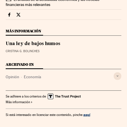
financieras más relevantes
Economia Cinco Días en Facebook
Economia Cinco Días en Twitter
MÁS INFORMACIÓN
Una ley de bajos humos
CRISTINA G. BOLINCHES
ARCHIVADO EN
Opinión
Economía
Se adhiere a los criterios de
Más información
aquí
Si está interesado en licenciar este contenido, pinche