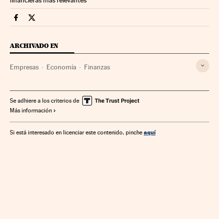
Companias Cinco Días en Facebook
Companias Cinco Días en Twitter
ARCHIVADO EN
Empresas
Economía
Finanzas
Se adhiere a los criterios de
Más información
aquí
Si está interesado en licenciar este contenido, pinche