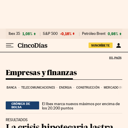
Ir al contenido
Ibex 35
1,08%
S&P 500
-0,16%
Petróleo Brent
0,98%
SUSCRÍBETE
Empresas y finanzas
BANCA
TELECOMUNICACIONES
ENERGIA
CONSTRUCCIÓN
MERCADO INMOB
El Ibex marca nuevos máximos por encima de
CRÓNICA DE
BOLSA
los 20.200 puntos
RESULTADOS