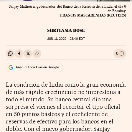
Sanjay Malhotra, gobernador del Banco de la Reserva de la India, el día 6
en Bombay.
FRANCIS MASCARENHAS (REUTERS)
SHRITAMA BOSE
JUN
11, 2025 - 23:40
EDT
0
Compartir en Whatsapp
Compartir en Facebook
Compartir en Twitter
Desplegar Redes Sociales
Ir a l
Añadir Cinco Días en Google
La condición de India como la gran economía
de más rápido crecimiento no impresiona a
todo el mundo. Su banco central dio una
sorpresa el viernes al recortar el tipo oficial
en 50 puntos básicos y el coeficiente de
reservas de efectivo para los bancos en el
doble. Con el nuevo gobernador, Sanjay