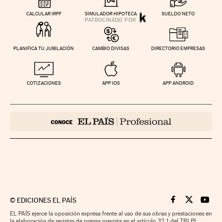
CALCULAR IRPF
SIMULADOR HIPOTECA
SUELDO NETO
PLANIFICA TU JUBILACIÓN
CAMBIO DIVISAS
DIRECTORIO EMPRESAS
COTIZACIONES
APP IOS
APP ANDROID
©
EDICIONES EL PAÍS
Cinco Días en F
Cinco Días e
Cinco 
EL PAÍS ejerce la oposición expresa frente al uso de sus obras y prestaciones en
la elaboración de revistas de prensa prevista en el artículo 32.1 del TRLPI;