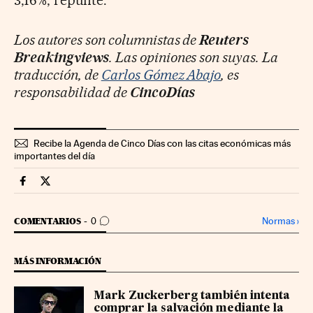
Los autores son columnistas de
Reuters
Breakingviews
. Las opiniones son suyas. La
traducción, de
Carlos Gómez Abajo
, es
responsabilidad de
CincoDías
Recibe la Agenda de Cinco Días con las citas económicas más
importantes del día
Opinion Cinco Días en Facebook
Opinion Cinco Días en Twitter
IR A LOS COMENTARIOS
Normas
›
COMENTARIOS
0
MÁS INFORMACIÓN
Mark Zuckerberg también intenta
comprar la salvación mediante la