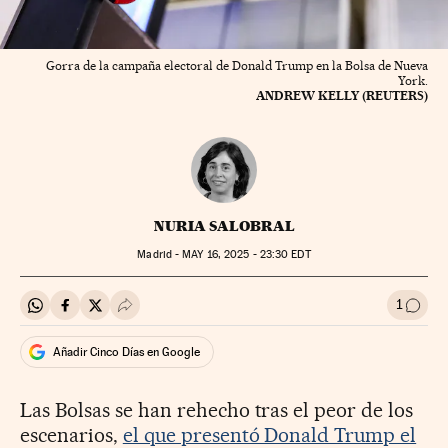
Gorra de la campaña electoral de Donald Trump en la Bolsa de Nueva
York.
ANDREW KELLY (REUTERS)
NURIA SALOBRAL
Madrid -
MAY
16, 2025 - 23:30
EDT
1
Compartir en Whatsapp
Compartir en Facebook
Compartir en Twitter
Desplegar Redes Sociales
Ir a l
Añadir Cinco Días en Google
Las Bolsas se han rehecho tras el peor de los
escenarios,
el que presentó Donald Trump el