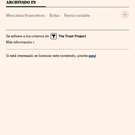
ARCHIVADO EN
Mercados financieros
Bolsa
Renta variable
Guerra comercial
Fondos inversión
Wall Street
S&P 500
DAX Xetra
IBEX 35
Se adhiere a los criterios de
Más información
aquí
Si está interesado en licenciar este contenido, pinche