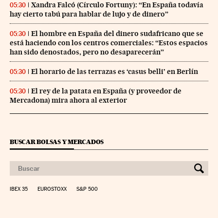
Xandra Falcó (Círculo Fortuny): “En España todavía
05:30
hay cierto tabú para hablar de lujo y de dinero”
El hombre en España del dinero sudafricano que se
05:30
está haciendo con los centros comerciales: “Estos espacios
han sido denostados, pero no desaparecerán”
El horario de las terrazas es ‘casus belli’ en Berlín
05:30
El rey de la patata en España (y proveedor de
05:30
Mercadona) mira ahora al exterior
BUSCAR BOLSAS Y MERCADOS
IBEX 35
EUROSTOXX
S&P 500