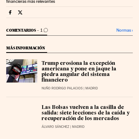
financieras más relevantes
Mercados Financieros Cinco Días en Facebook
Mercados Financieros Cinco Días en Twitter
IR A LOS COMENTARIOS
Normas
›
COMENTARIOS
1
MÁS INFORMACIÓN
Trump erosiona la excepción
americana y pone en jaque la
piedra angular del sistema
financiero
NUÑO RODRIGO PALACIOS
| MADRID
Las Bolsas vuelven a la casilla de
salida: siete lecciones de la caída y
recuperación de los mercados
ÁLVARO SÁNCHEZ
| MADRID