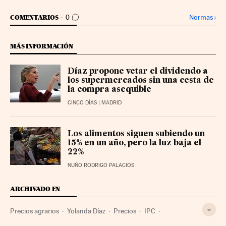
IR A LOS COMENTARIOS
Normas
›
COMENTARIOS
0
MÁS INFORMACIÓN
Díaz propone vetar el dividendo a
los supermercados sin una cesta de
la compra asequible
CINCO DÍAS
| MADRID
Los alimentos siguen subiendo un
15% en un año, pero la luz baja el
22%
NUÑO RODRIGO PALACIOS
ARCHIVADO EN
Precios agrarios
Yolanda Díaz
Precios
IPC