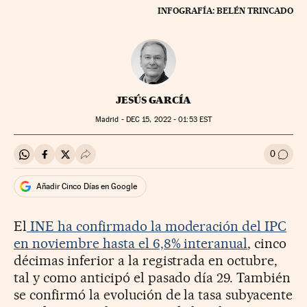
INFOGRAFÍA: BELÉN TRINCADO
JESÚS GARCÍA
Madrid -
DEC
15, 2022 - 01:53
EST
0
Compartir en Whatsapp
Compartir en Facebook
Compartir en Twitter
Desplegar Redes Sociales
Ir a l
Añadir Cinco Días en Google
El
INE ha confirmado la moderación del IPC
en noviembre hasta el 6,8% interanual
, cinco
décimas inferior a la registrada en octubre,
tal y como anticipó el pasado día 29. También
se confirmó la evolución de la tasa subyacente