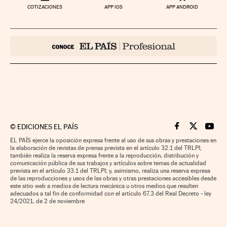
COTIZACIONES
APP IOS
APP ANDROID
©
EDICIONES EL PAÍS
Cinco Días en F
Cinco Días e
Cinco 
EL PAÍS ejerce la oposición expresa frente al uso de sus obras y prestaciones en
la elaboración de revistas de prensa prevista en el artículo 32.1 del TRLPI;
también realiza la reserva expresa frente a la reproducción, distribución y
comunicación pública de sus trabajos y artículos sobre temas de actualidad
prevista en el artículo 33.1 del TRLPI; y, asimismo, realiza una reserva expresa
de las reproducciones y usos de las obras y otras prestaciones accesibles desde
este sitio web a medios de lectura mecánica u otros medios que resulten
adecuados a tal fin de conformidad con el artículo 67.3 del Real Decreto - ley
24/2021, de 2 de noviembre