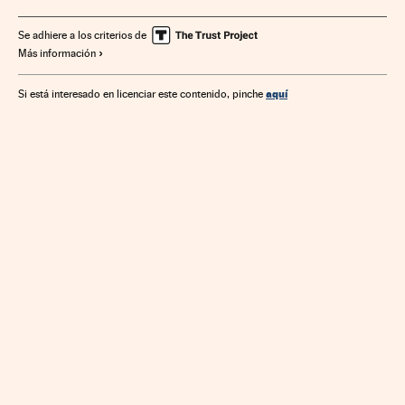
Indicadores económicos
Comercialización agraria
Economía agraria
Gobierno
Agricultura
Comercio
Se adhiere a los criterios de
Más información
Administración Estado
Agroalimentación
Economía
Administración pública
Política
aquí
Si está interesado en licenciar este contenido, pinche