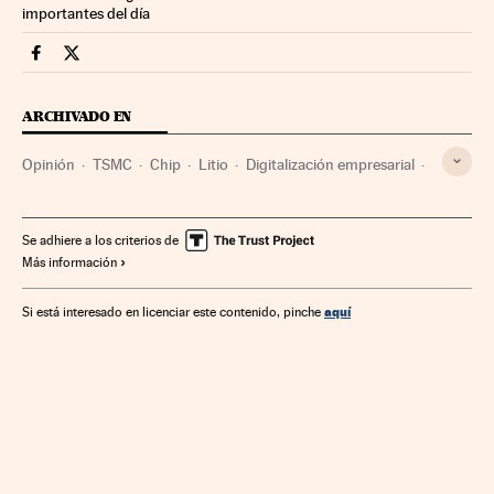
importantes del día
Opinion Cinco Días en Facebook
Opinion Cinco Días en Twitter
ARCHIVADO EN
Opinión
TSMC
Chip
Litio
Digitalización empresarial
Taiwán
Transformación digital
China
Hardware
Asia Oriental
Tecnología digital
Asia
Materias primas
Se adhiere a los criterios de
Más información
Informática
Empresas
Economía
Tecnología
Industria
Ciencia
aquí
Si está interesado en licenciar este contenido, pinche