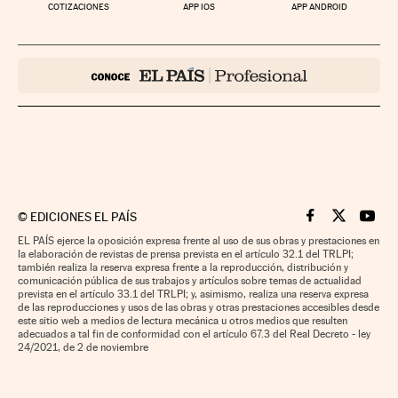
COTIZACIONES
APP IOS
APP ANDROID
©
EDICIONES EL PAÍS
Cinco Días en F
Cinco Días e
Cinco 
EL PAÍS ejerce la oposición expresa frente al uso de sus obras y prestaciones en
la elaboración de revistas de prensa prevista en el artículo 32.1 del TRLPI;
también realiza la reserva expresa frente a la reproducción, distribución y
comunicación pública de sus trabajos y artículos sobre temas de actualidad
prevista en el artículo 33.1 del TRLPI; y, asimismo, realiza una reserva expresa
de las reproducciones y usos de las obras y otras prestaciones accesibles desde
este sitio web a medios de lectura mecánica u otros medios que resulten
adecuados a tal fin de conformidad con el artículo 67.3 del Real Decreto - ley
24/2021, de 2 de noviembre