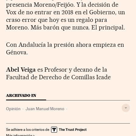
presencia Moreno/Feijóo. Y la decisión de
Vox de no entrar en 2018 en el Gobierno, un
craso error que hoy es un regalo para
Moreno. Más barón que nunca. El principal.
Con Andalucía la presión ahora empieza en
Génova.
Abel Veiga
es Profesor y decano de la
Facultad de Derecho de Comillas Icade
ARCHIVADO EN
Opinión
Juan Manuel Moreno
Crisis económica coronavirus covid-19
Elecciones autonómicas
Coronavirus Covid-19
Se adhiere a los criterios de
Más información