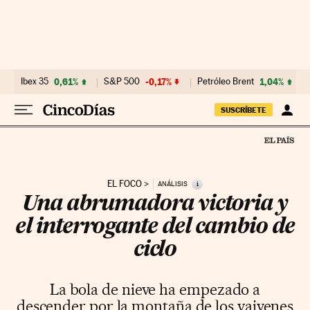
Ir al contenido
Ibex 35
0,61%
S&P 500
-0,17%
Petróleo Brent
1,04%
SUSCRÍBETE
EL FOCO
i
ANÁLISIS
Una abrumadora victoria y
el interrogante del cambio de
ciclo
La bola de nieve ha empezado a
descender por la montaña de los vaivenes