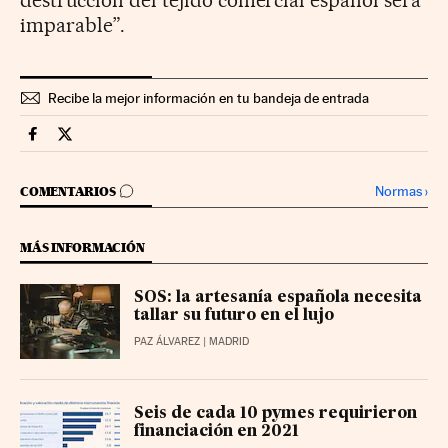
imparable”.
Recibe la mejor información en tu bandeja de entrada
Territorio Pyme Cinco Días en Facebook
Territorio Pyme Cinco Días en Twitter
IR A LOS COMENTARIOS
Normas
›
COMENTARIOS
MÁS INFORMACIÓN
SOS: la artesanía española necesita
tallar su futuro en el lujo
PAZ ÁLVAREZ
| MADRID
Seis de cada 10 pymes requirieron
financiación en 2021