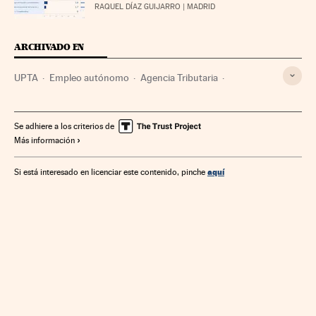
RAQUEL DÍAZ GUIJARRO
| MADRID
ARCHIVADO EN
UPTA
Empleo autónomo
Agencia Tributaria
Hacienda pública
Agencias Estatales
Empleo
Finanzas públicas
Administración Estado
Trabajo
Se adhiere a los criterios de
Más información
Administración pública
Finanzas
aquí
Si está interesado en licenciar este contenido, pinche