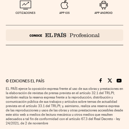
COTIZACIONES
APP IOS
APP ANDROID
©
EDICIONES EL PAÍS
Cinco Días en F
Cinco Días e
Cinco 
EL PAÍS ejerce la oposición expresa frente al uso de sus obras y prestaciones en
la elaboración de revistas de prensa prevista en el artículo 32.1 del TRLPI;
también realiza la reserva expresa frente a la reproducción, distribución y
comunicación pública de sus trabajos y artículos sobre temas de actualidad
prevista en el artículo 33.1 del TRLPI; y, asimismo, realiza una reserva expresa
de las reproducciones y usos de las obras y otras prestaciones accesibles desde
este sitio web a medios de lectura mecánica u otros medios que resulten
adecuados a tal fin de conformidad con el artículo 67.3 del Real Decreto - ley
24/2021, de 2 de noviembre