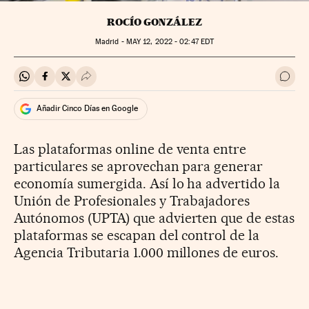
ROCÍO GONZÁLEZ
Madrid -
MAY
12, 2022 - 02:47
EDT
Compartir en Whatsapp
Compartir en Facebook
Compartir en Twitter
Desplegar Redes Sociales
Ir a 
Añadir Cinco Días en Google
Las plataformas online de venta entre
particulares se aprovechan para generar
economía sumergida. Así lo ha advertido la
Unión de Profesionales y Trabajadores
Autónomos (UPTA) que advierten que de estas
plataformas se escapan del control de la
Agencia Tributaria 1.000 millones de euros.