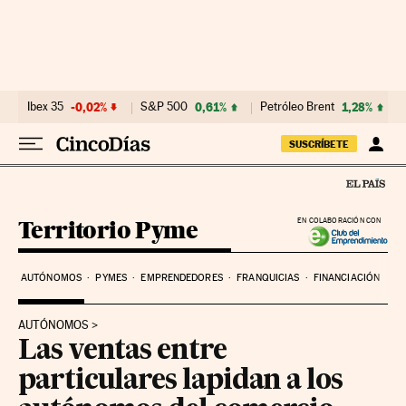
Ir al contenido
Ibex 35
-0,02%
S&P 500
0,61%
Petróleo Brent
1,28%
SUSCRÍBETE
Territorio Pyme
EN COLABORACIÓN CON
AUTÓNOMOS
PYMES
EMPRENDEDORES
FRANQUICIAS
FINANCIACIÓN
AUTÓNOMOS
Las ventas entre
particulares lapidan a los