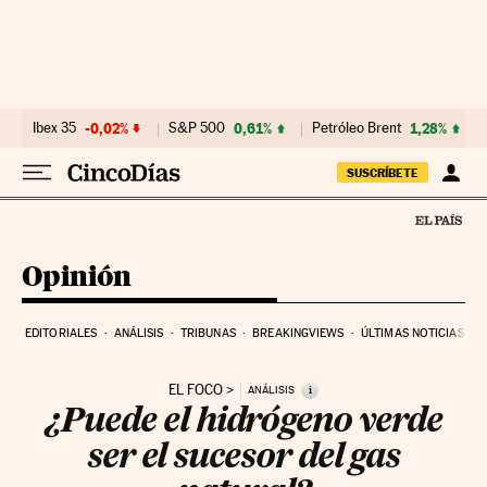
Ir al contenido
Ibex 35
-0,02%
S&P 500
0,61%
Petróleo Brent
1,28%
SUSCRÍBETE
Opinión
EDITORIALES
ANÁLISIS
TRIBUNAS
BREAKINGVIEWS
ÚLTIMAS NOTICIAS
EL FOCO
i
ANÁLISIS
¿Puede el hidrógeno verde
ser el sucesor del gas