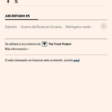
Opinion Cinco Días en Facebook
Opinion Cinco Días en Twitter
ARCHIVADO EN
Opinión
Guerra de Rusia en Ucrania
Hidrógeno verde
Gas natural
Tecnologías Hidrógeno
Gas
Rusia
Combustibles fósiles
Europa Este
Combustibles
Se adhiere a los criterios de
Más información
Guerra
Europa
Empresas
Energía no renovable
Conflictos armados
Fuentes energía
Economía
aquí
Si está interesado en licenciar este contenido, pinche
Conflictos
Energía