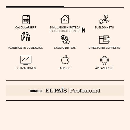
CALCULAR IRPF
SIMULADOR HIPOTECA
SUELDO NETO
PLANIFICA TU JUBILACIÓN
CAMBIO DIVISAS
DIRECTORIO EMPRESAS
COTIZACIONES
APP IOS
APP ANDROID