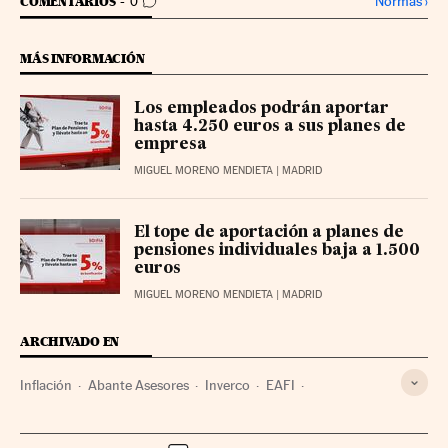
IR A LOS COMENTARIOS
Normas
›
COMENTARIOS
0
MÁS INFORMACIÓN
Los empleados podrán aportar
hasta 4.250 euros a sus planes de
empresa
MIGUEL MORENO MENDIETA
| MADRID
El tope de aportación a planes de
pensiones individuales baja a 1.500
euros
MIGUEL MORENO MENDIETA
| MADRID
ARCHIVADO EN
Inflación
Abante Asesores
Inverco
EAFI
Planes pensiones
Indicadores económicos
Patronal