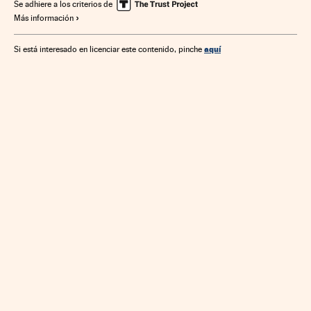
Pensiones
Asesoramiento financiero
Se adhiere a los criterios de
Más información
Organizaciones empresariales
Prestaciones
Fondos inversión
Seguridad Social
aquí
Si está interesado en licenciar este contenido, pinche
Mercados financieros
Relaciones laborales
Política laboral
Empresas
Trabajo
Economía
Finanzas