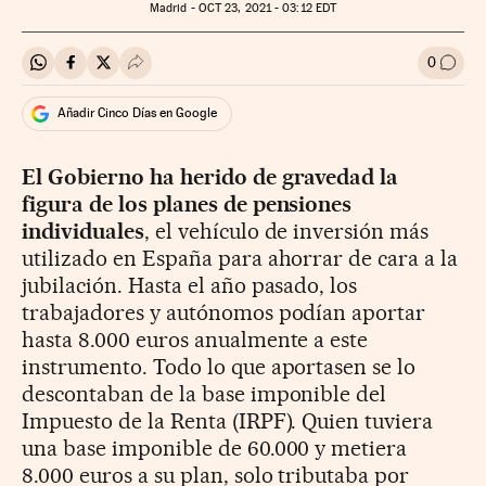
Madrid -
OCT
23, 2021 - 03:12
EDT
0
Compartir en Whatsapp
Compartir en Facebook
Compartir en Twitter
Desplegar Redes Sociales
Ir a l
Añadir Cinco Días en Google
El Gobierno ha herido de gravedad la
figura de los planes de pensiones
individuales
, el vehículo de inversión más
utilizado en España para ahorrar de cara a la
jubilación. Hasta el año pasado, los
trabajadores y autónomos podían aportar
hasta 8.000 euros anualmente a este
instrumento. Todo lo que aportasen se lo
descontaban de la base imponible del
Impuesto de la Renta (IRPF). Quien tuviera
una base imponible de 60.000 y metiera
8.000 euros a su plan, solo tributaba por