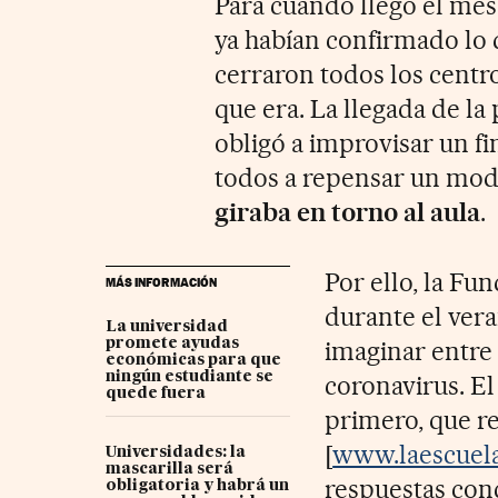
Para cuando llegó el mes
ya habían confirmado lo
cerraron todos los centros
que era. La llegada de l
obligó a improvisar un fin
todos a repensar un mod
giraba en torno al aula
.
Por ello, la Fu
MÁS INFORMACIÓN
durante el vera
La universidad
promete ayudas
imaginar entre 
económicas para que
ningún estudiante se
coronavirus. El
quede fuera
primero, que r
[
www.laescuel
Universidades: la
mascarilla será
respuestas conc
obligatoria y habrá un