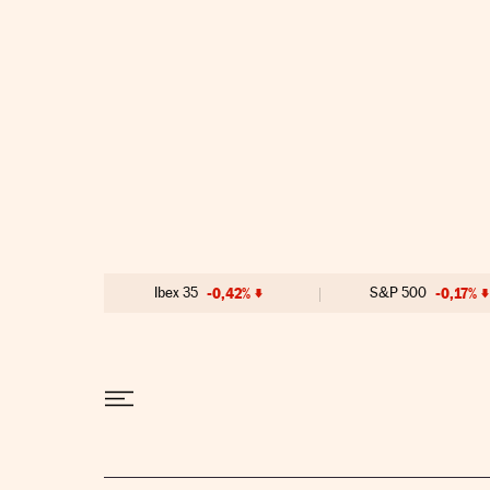
Ir al contenido
Ibex 35
-0,42%
S&P 500
-0,17%