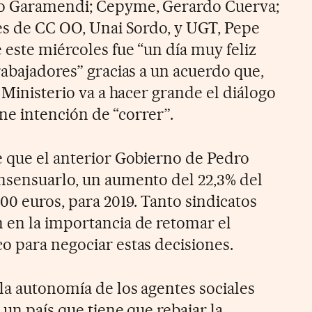
io Garamendi; Cepyme, Gerardo Cuerva;
les de CC OO, Unai Sordo, y UGT, Pepe
 este miércoles fue “un día muy feliz
rabajadores” gracias a un acuerdo que,
e Ministerio va a hacer grande el diálogo
iene intención de “correr”.
e que el anterior Gobierno de Pedro
nsensuarlo, un aumento del 22,3% del
900 euros, para 2019. Tanto sindicatos
 en la importancia de retomar el
o para negociar estas decisiones.
la autonomía de los agentes sociales
 un país que tiene que rebajar la