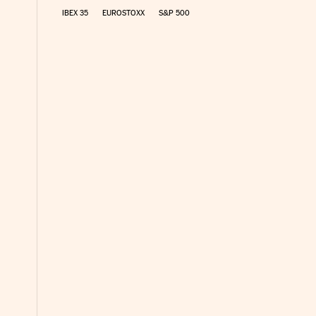
IBEX 35
EUROSTOXX
S&P 500