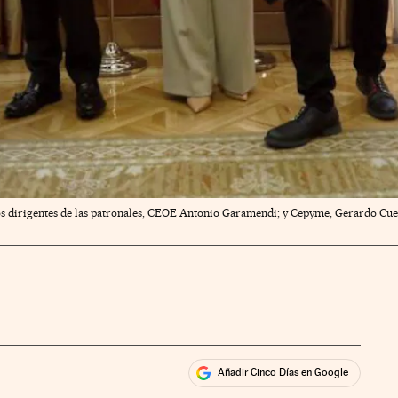
los dirigentes de las patronales, CEOE Antonio Garamendi; y Cepyme, Gerardo Cue
Añadir Cinco Días en Google
ales
rios