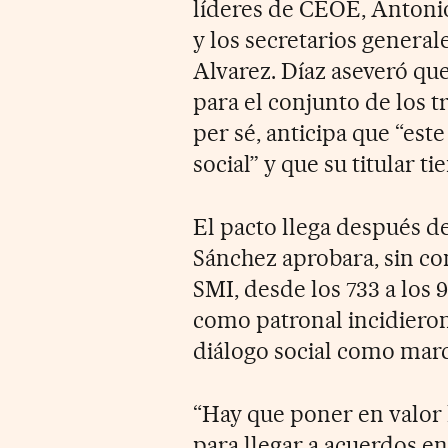
líderes de CEOE, Anton
y los secretarios genera
Alvarez. Díaz aseveró que
para el conjunto de los t
per sé, anticipa que “est
social” y que su titular t
El pacto llega después d
Sánchez aprobara, sin co
SMI, desde los 733 a los 
como patronal incidieron
diálogo social como marc
“Hay que poner en valor 
para llegar a acuerdos en