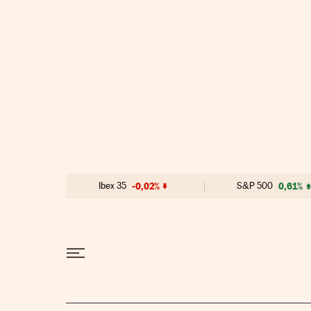
Ir al contenido
Ibex 35
-0,02%
S&P 500
0,61%