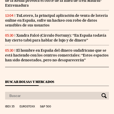
de la Reina provoca el corte de la línea de tren Madrid-
Extremadura
TuLotero, la principal aplicación de venta de lotería
13:04
online en España, sufre un hackeo con robo de datos
sensibles de sus usuarios
Xandra Falcó (Círculo Fortuny): “En España todavía
05:30
hay cierto tabú para hablar de lujo y de dinero”
El hombre en España del dinero sudafricano que se
05:30
está haciendo con los centros comerciales: “Estos espacios
han sido denostados, pero no desaparecerán”
BUSCAR BOLSAS Y MERCADOS
IBEX 35
EUROSTOXX
S&P 500