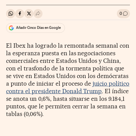
0
Compartir en Whatsapp
Compartir en Facebook
Compartir en Twitter
Desplegar Redes Sociales
Ir a l
Añadir Cinco Días en Google
El Ibex ha logrado la remontada semanal con
la esperanza puesta en las negociaciones
comerciales entre Estados Unidos y China,
con el trasfondo de la tormenta política que
se vive en Estados Unidos con los demócratas
a punto de iniciar el proceso de
juicio político
contra el presidente Donald Trump
. El índice
se anota un 0,6%, hasta situarse en los 9.184,1
puntos, que le permiten cerrar la semana en
tablas (0,06%).