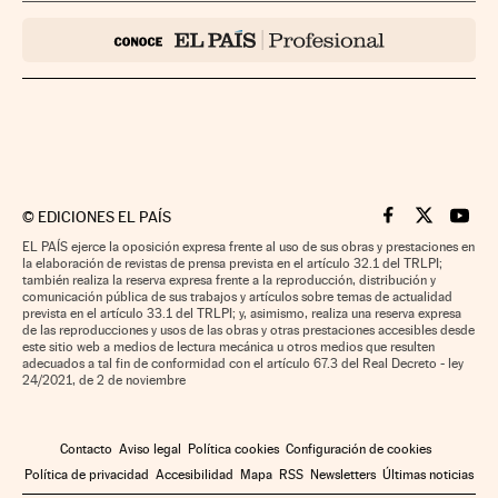
©
EDICIONES EL PAÍS
Cinco Días en F
Cinco Días e
Cinco 
EL PAÍS ejerce la oposición expresa frente al uso de sus obras y prestaciones en
la elaboración de revistas de prensa prevista en el artículo 32.1 del TRLPI;
también realiza la reserva expresa frente a la reproducción, distribución y
comunicación pública de sus trabajos y artículos sobre temas de actualidad
prevista en el artículo 33.1 del TRLPI; y, asimismo, realiza una reserva expresa
de las reproducciones y usos de las obras y otras prestaciones accesibles desde
este sitio web a medios de lectura mecánica u otros medios que resulten
adecuados a tal fin de conformidad con el artículo 67.3 del Real Decreto - ley
24/2021, de 2 de noviembre
Contacto
Aviso legal
Política cookies
Configuración de cookies
Política de privacidad
Accesibilidad
Mapa
RSS
Newsletters
Últimas noticias