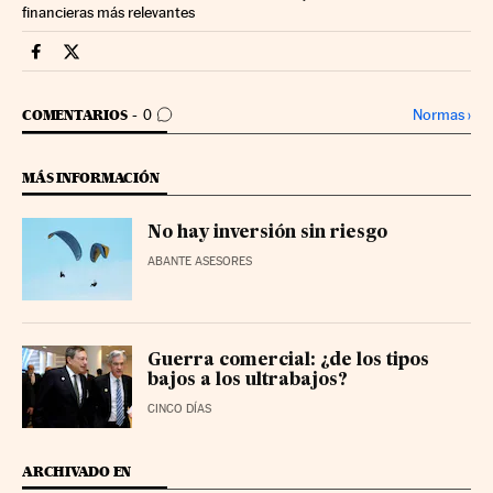
financieras más relevantes
Mercados Financieros Cinco Días en Facebook
Mercados Financieros Cinco Días en Twitter
IR A LOS COMENTARIOS
Normas
›
COMENTARIOS
0
MÁS INFORMACIÓN
No hay inversión sin riesgo
ABANTE ASESORES
Guerra comercial: ¿de los tipos
bajos a los ultrabajos?
CINCO DÍAS
ARCHIVADO EN