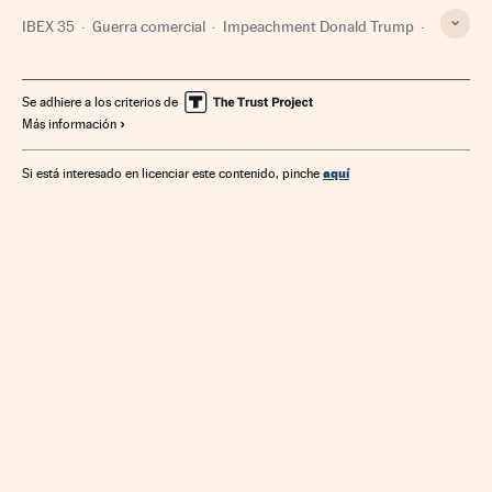
IBEX 35
Guerra comercial
Impeachment Donald Trump
Arcelor-Mittal
Índices bursátiles
Proceso destitución
Senado EEUU
Donald Trump
Banco Sabadell
Se adhiere a los criterios de
Más información
Destituciones políticas
Congreso EEUU
Bolsa
Comercio internacional
China
Estados Unidos
aquí
Si está interesado en licenciar este contenido, pinche
Parlamento
Mercados financieros
Conflictos políticos
Comercio
América
Empresas
Economía
Banca
Finanzas
Política