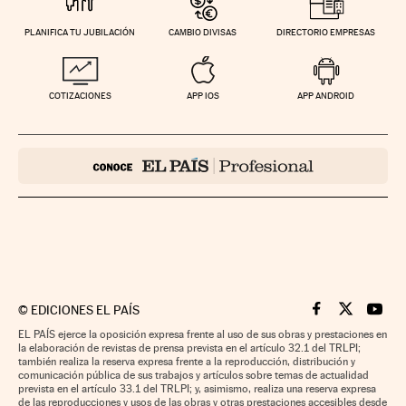
PLANIFICA TU JUBILACIÓN
CAMBIO DIVISAS
DIRECTORIO EMPRESAS
COTIZACIONES
APP IOS
APP ANDROID
©
EDICIONES EL PAÍS
Cinco Días en F
Cinco Días e
Cinco 
EL PAÍS ejerce la oposición expresa frente al uso de sus obras y prestaciones en
la elaboración de revistas de prensa prevista en el artículo 32.1 del TRLPI;
también realiza la reserva expresa frente a la reproducción, distribución y
comunicación pública de sus trabajos y artículos sobre temas de actualidad
prevista en el artículo 33.1 del TRLPI; y, asimismo, realiza una reserva expresa
de las reproducciones y usos de las obras y otras prestaciones accesibles desde