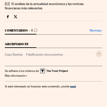
El análisis de la actualidad económica y las noticias
financieras más relevantes
Companias Cinco Días en Facebook
Companias Cinco Días en Twitter
IR A LOS COMENTARIOS
Normas
›
COMENTARIOS
0
ARCHIVADO EN
Caso Bankia
Falsificación documentos
Fusiones bancarias
Fiscalía Anticorrupción
Estafas
Tribunales
Delitos económicos
Bankia
Fiscalía
Se adhiere a los criterios de
Más información
Poder judicial
Casos judiciales
Corrupción
Bancos
Falsificaciones
Juicios
Empresas
Delitos
aquí
Si está interesado en licenciar este contenido, pinche
Proceso judicial
Economía
Banca
Finanzas
Justicia