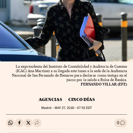
La expresidenta del Instituto de Contabilidad y Auditoría de Cuentas
(ICAC) Ana Martínez a su llegada este lunes a la sede de la Audiencia
Nacional de San Fernando de Henares para declarar como testigo en el
juicio por la salida a Bolsa de Bankia.
FERNANDO VILLAR (EFE)
AGENCIAS
CINCO DÍAS
Madrid -
MAY
27, 2019 - 07:52
EDT
0
Compartir en Whatsapp
Compartir en Facebook
Compartir en Twitter
Desplegar Redes Sociales
Ir a l