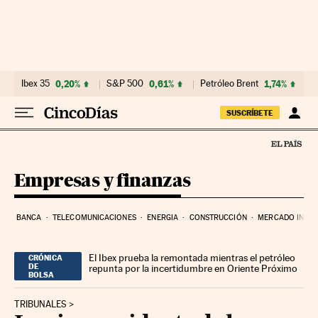
Ir al contenido
Ibex 35
0,20%
S&P 500
0,61%
Petróleo Brent
1,74%
E
SUSCRÍBETE
Empresas y finanzas
BANCA
TELECOMUNICACIONES
ENERGIA
CONSTRUCCIÓN
MERCADO INMOB
El Ibex prueba la remontada mientras el petróleo
CRÓNICA
DE
repunta por la incertidumbre en Oriente Próximo
BOLSA
TRIBUNALES